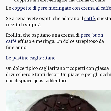
Coppette di Pere Meringate alla Crema di Caffè
Le
coppette di pere meringate con crema al caff
Se a cena avete ospiti che adorano il
caffè
, questa
ricetta li stupirà.
Frollini che ospitano una crema di
pere
,
buon
caffè
effuso e meringa. Un dolce strepitoso da
fine anno.
Le pastine cagliaritane
.
Un dolce tipico cagliaritano ricoperti con glassa
di zucchero e tanti decori Un piacere per gli occh
che dispiace quasi addentare