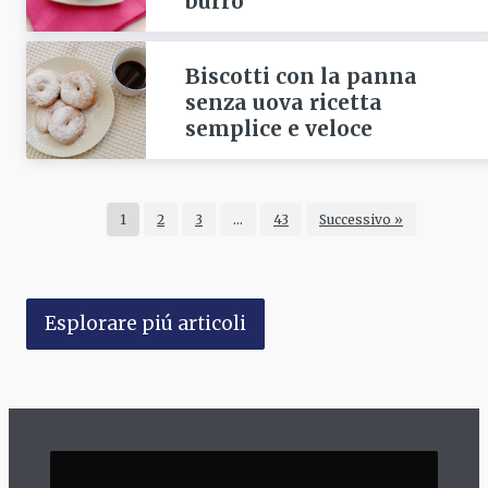
burro
Biscotti con la panna
senza uova ricetta
semplice e veloce
1
2
3
…
43
Successivo »
Esplorare piú articoli