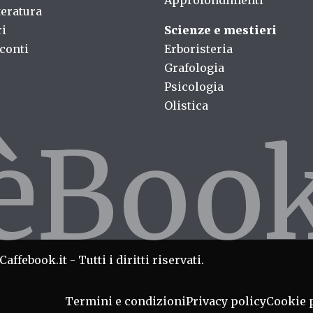
Approfondimenti
teratura
ri
Scienze e mestieri
conti
Erboristeria
Grafologia
Psicologia
Olistica
fèBoo
affebook.it - Tutti i diritti riservati.
Termini e condizioni
Privacy policy
Cookie 