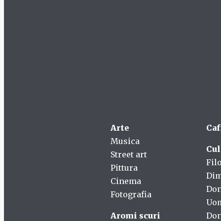
Arte
Caf
Musica
Cul
Street art
Fil
Pittura
Dim
Cinema
Do
Fotografia
Uo
Aromi scuri
Don