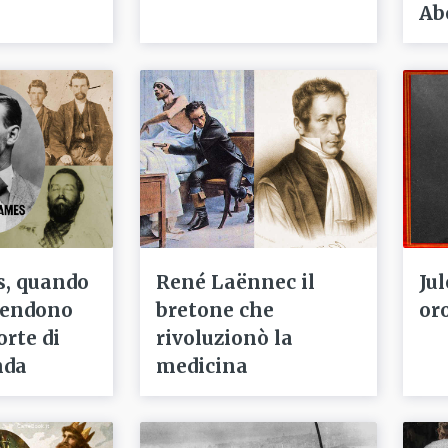
Ab
s, quando
René Laënnec il
Ju
prendono
bretone che
or
orte di
rivoluzionò la
nda
medicina