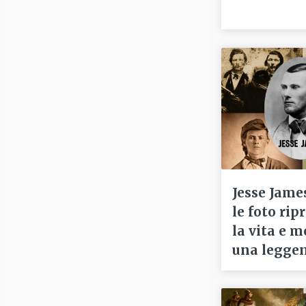
Jesse Jame
le foto ri
la vita e m
una legge