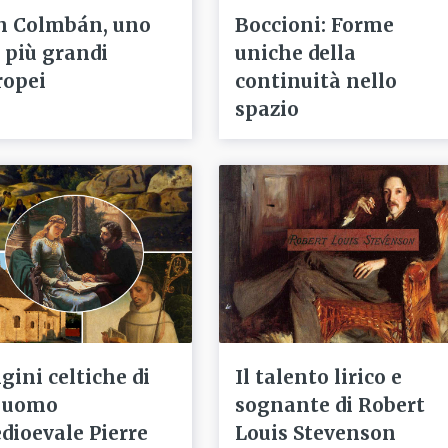
n Colmbán, uno
Boccioni: Forme
i più grandi
uniche della
ropei
continuità nello
spazio
gini celtiche di
Il talento lirico e
 uomo
sognante di Robert
dioevale Pierre
Louis Stevenson