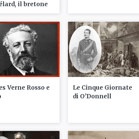
élard, il bretone
les Verne Rosso e
Le Cinque Giornate
o
di O’Donnell