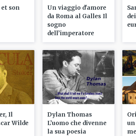
 et son
Un viaggio d'amore
Sa
da Roma al Galles Il
de
sogno
eu
dell’imperatore
r, Il
Dylan Thomas
Ori
scar Wilde
L’uomo che divenne
un
la sua poesia
me