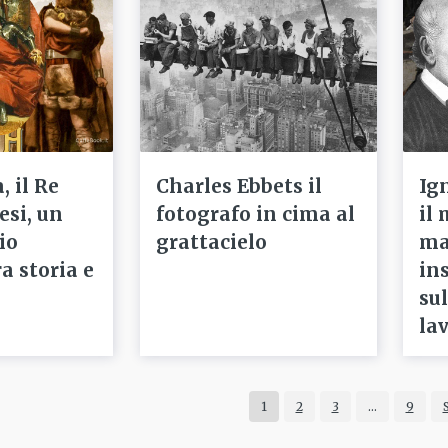
 il Re
Charles Ebbets il
Ig
esi, un
fotografo in cima al
il 
io
grattacielo
ma
a storia e
ins
su
la
1
2
3
…
9