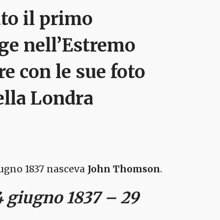
o il primo
age nell’Estremo
re con le sue foto
lla Londra
iugno 1837 nasceva
John Thomson
.
 giugno 1837 – 29