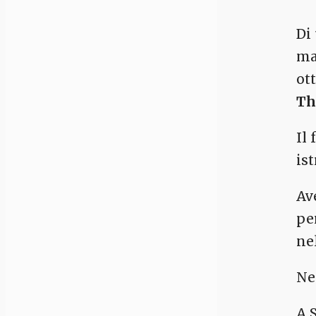
Di
ma
ot
Th
Il
is
Av
pe
ne
Ne
A 