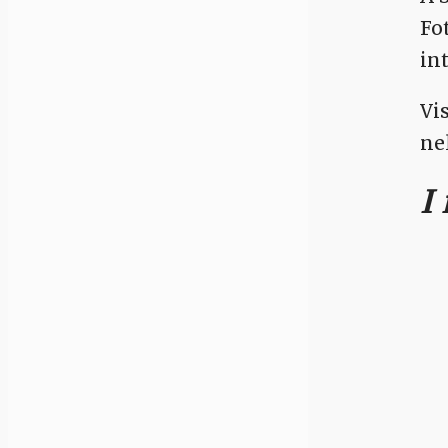
Fo
in
Vi
ne
I