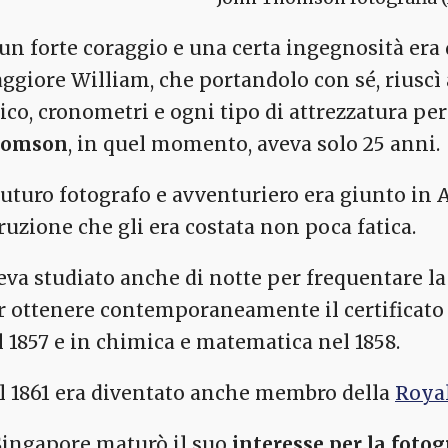
 un forte coraggio e una certa ingegnosità era 
ggiore William, che portandolo con sé, riuscì 
tico, cronometri e ogni tipo di attrezzatura pe
omson
, in quel momento, aveva solo 25 anni.
 futuro fotografo e avventuriero era giunto in A
truzione che gli era costata non poca fatica.
eva studiato anche di notte per frequentare l
r ottenere contemporaneamente il certificato 
l 1857 e in chimica e matematica nel 1858.
l 1861 era diventato anche membro della
Royal
Singapore maturò il suo
interesse per la fotog