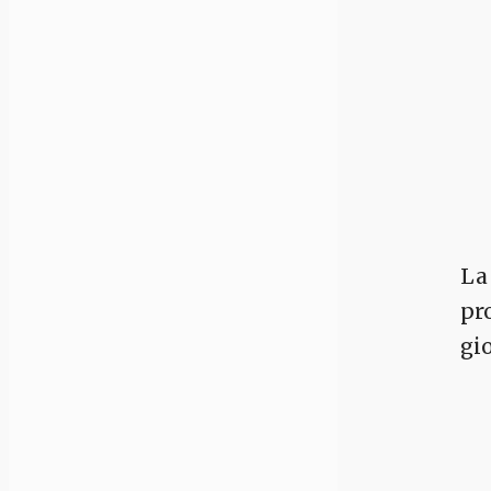
La
pr
gi