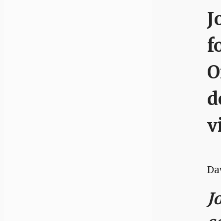
J
f
O
d
v
Da
J