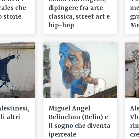
ales che
dipingere fra arte
mes
 storie
classica, street art e
gra
hip-hop
Me
lestinesi,
Miguel Angel
Al
i altri
Belinchon (Belin) e
Vh
il sogno che diventa
ri
iperreale
cr