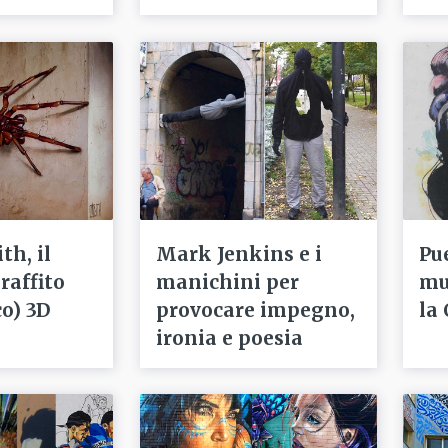
th, il
Mark Jenkins e i
Pue
raffito
manichini per
mu
o) 3D
provocare impegno,
la 
ironia e poesia