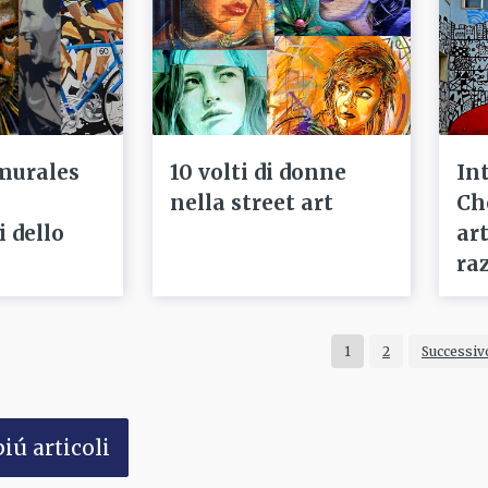
 murales
10 volti di donne
In
nella street art
Ch
 dello
art
ra
1
2
Successiv
iú articoli