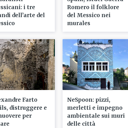
sicani: i tre
Romero il folklore
ndi dell’arte del
del Messico nei
ssico
murales
exandre Farto
NeSpoon: pizzi,
ils, distruggere e
merletti e impegno
muovere per
ambientale sui muri
eare
delle città