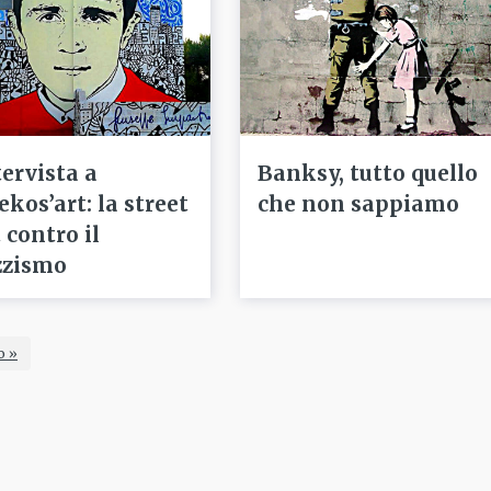
tervista a
Banksy, tutto quello
ekos’art: la street
che non sappiamo
 contro il
zzismo
o »