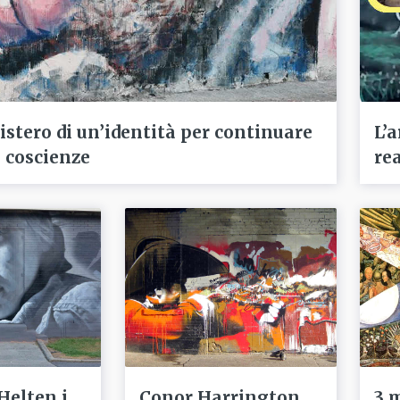
istero di un’identità per continuare
L’
e coscienze
re
Helten i
Conor Harrington,
3 