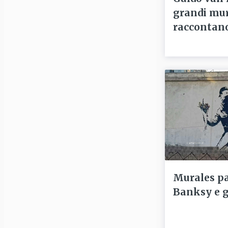
grandi mur
raccontano
Murales pa
Banksy e gl