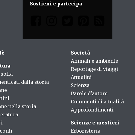
Sostieni e partecipa
fè
Società
Animali e ambiente
tura
Reportage di viaggi
osofia
Attualità
enticati dalla storia
Scienza
nne
Parole d'autore
mini
Commenti di attualità
ne nella storia
Approfondimenti
teratura
ri
Scienze e mestieri
conti
Erboristeria