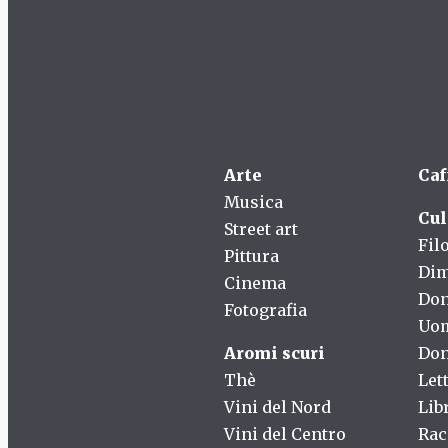
Arte
Caf
Musica
Cul
Street art
Fil
Pittura
Dim
Cinema
Do
Fotografia
Uo
Aromi scuri
Don
Thè
Let
Vini del Nord
Lib
Vini del Centro
Rac