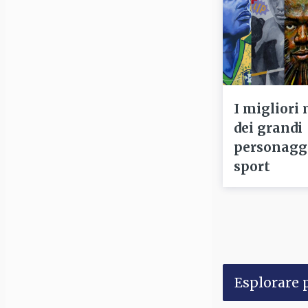
I migliori
dei grandi
personaggi
sport
Esplorare p