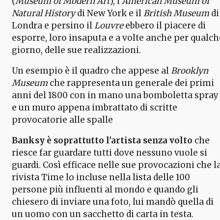
(
Museum of Modern Art
), l'
American Museum of
Natural History
di New York e il
British Museum
di
Londra e persino il
Louvre
ebbero il piacere di
esporre, loro insaputa e a volte anche per qualch
giorno, delle sue realizzazioni.
Un esempio è il quadro che appese al
Brooklyn
Museum
che rappresenta un generale dei primi
anni del 1800 con in mano una bomboletta spray
e un muro appena imbrattato di scritte
provocatorie alle spalle
Banksy è soprattutto l'artista senza volto
che
riesce far guardare tutti dove nessuno vuole si
guardi. Così efficace nelle sue provocazioni che l
rivista Time lo incluse nella lista delle 100
persone più influenti al mondo e quando gli
chiesero di inviare una foto, lui mandò quella di
un uomo con un sacchetto di carta in testa.