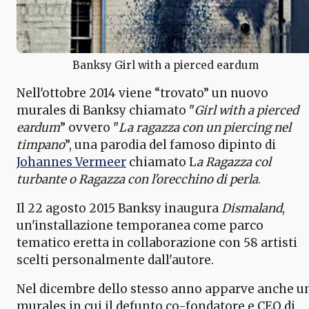
Banksy Girl with a pierced eardum
Nell'ottobre 2014 viene “trovato” un nuovo
murales di Banksy chiamato "
Girl with a pierced
eardum
” ovvero "
La ragazza con un piercing nel
timpano
”, una parodia del famoso dipinto di
Johannes Vermeer
chiamato L
a Ragazza col
turbante o Ragazza con l'orecchino di perla
.
Il 22 agosto 2015 Banksy inaugura
Dismaland
,
un'installazione temporanea come parco
tematico eretta in collaborazione con 58 artisti
scelti personalmente dall'autore.
Nel dicembre dello stesso anno apparve anche u
murales in cui il defunto co-fondatore e CEO di