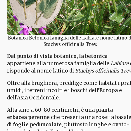
Botanica Betonica famiglia delle Labiate nome latino d
Stachys officinalis Trev.
Dal punto di vista botanico, la betonica
appartiene alla numerosa famiglia delle
Labiate
risponde al nome latino di
Stachys officinalis Tre
Oltre alla brughiera, predilige come habitat i prat
umidi, i terreni incolti e i boschi dell’Europa e
dell’Asia Occidentale.
Alta sino a 60-80 centimetri, è una
pianta
erbacea perenne
che presenta una rosetta basal
di
foglie peduncolate
, piuttosto lunghe e ovato-