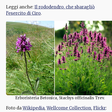
Leggi anche:
Il rododendro, che sbaragliò
l’esercito di Ciro
.
Erboristeria Betonica, Stachys officinalis Trev.
Foto da
Wikipedia
,
Wellcome Collection
,
Flickr
: