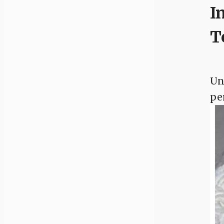
I
T
U
pe