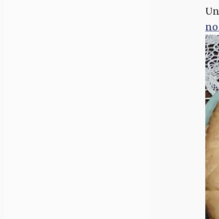
Un
no