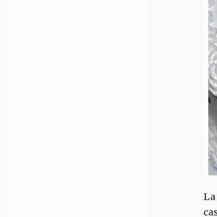
La
ca