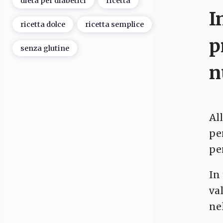
dieta per diabetici
ricetta
I
ricetta dolce
ricetta semplice
p
senza glutine
n
Al
pe
per
In
va
ne