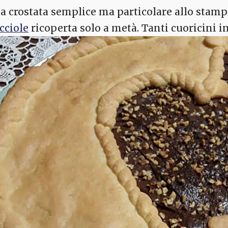
a crostata semplice ma particolare allo stamp
cciole
ricoperta solo a metà. Tanti cuoricini i