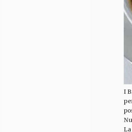
I 
pe
po
Nu
L