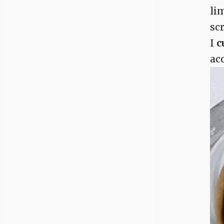
li
scr
I
c
ac