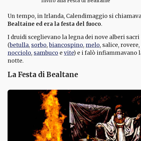
Invito alla Festa di Bealtaine
Un tempo, in Irlanda, Calendimaggio si chiamav
Bealtaine ed era la festa del fuoco
.
I druidi sceglievano la legna dei nove alberi sacri
(
betulla
,
sorbo
,
biancospino
,
melo
, salice, rovere,
nocciolo
,
sambuco
e
vite
) e i falò infiammavano l
notte.
La Festa di Bealtane