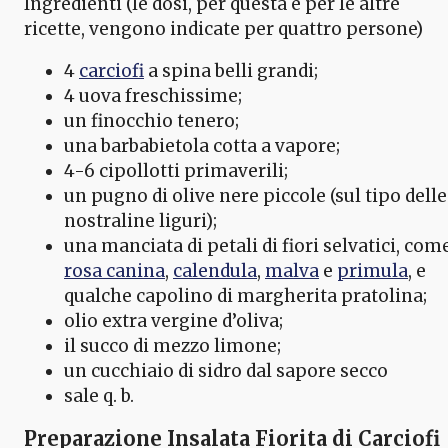
Ingredienti (le dosi, per questa e per le altre
ricette, vengono indicate per quattro persone)
4
carciofi
a spina belli grandi;
4 uova freschissime;
un finocchio tenero;
una barbabietola cotta a vapore;
4-6 cipollotti primaverili;
un pugno di olive nere piccole (sul tipo delle
nostraline liguri);
una manciata di petali di fiori selvatici, com
rosa canina
,
calendula
,
malva
e
primula
, e
qualche capolino di margherita pratolina;
olio extra vergine d’oliva;
il succo di mezzo limone;
un cucchiaio di sidro dal sapore secco
sale q. b.
Preparazione
Insalata Fiorita di Carciofi