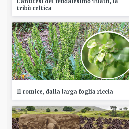
L’antitesi del feudalesimo Tuath, la
tribù celtica
Il romice, dalla larga foglia riccia