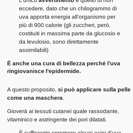
L’unico
avvertimento
è quello di non
eccedere, dato che un chilogrammo di
uva apporta energia all’organismo per
più di 900 calorie (gli zuccheri, però,
costituiti in massima parte da glucosio e
da levulosio, sono direttamente
assimilabili)
È anche una cura di bellezza perché l’uva
ringiovanisce l’epidermide.
A questo proposito,
si può applicare sulla pelle
come una maschera
.
Gioverà ai tessuti cutanei quale rassodante,
vitaminico e astringente dei pori dilatati.
È sufficiente spremere alcuni acini d’uva,