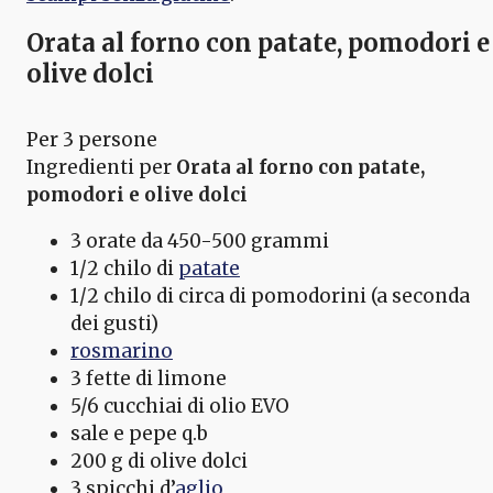
Orata al forno con patate, pomodori e
olive dolci
Per 3 persone
Ingredienti per
Orata al forno con patate,
pomodori e olive dolci
3 orate da 450-500 grammi
1/2 chilo di
patate
1/2 chilo di circa di pomodorini (a seconda
dei gusti)
rosmarino
3 fette di limone
5/6 cucchiai di olio EVO
sale e pepe q.b
200 g di olive dolci
3 spicchi d’
aglio