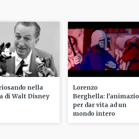
riosando nella
Lorenzo
ta di Walt Disney
Berghella: l’animazi
per dar vita ad un
mondo intero