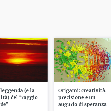
 leggenda (e la
Origami: creatività,
altà) del "raggio
precisione e un
rde"
augurio di speranza