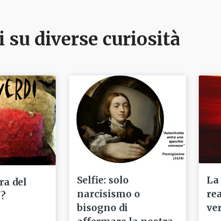
i su diverse curiosità
Selfie: solo
La
ra del
narcisismo o
re
'?
bisogno di
ve