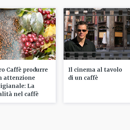
ro Caffè produrre
Il cinema al tavolo
n attenzione
di un caffè
tigianale: La
alità nel caffè