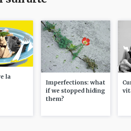
e la
Imperfections: what
Cu
if we stopped hiding
vi
them?