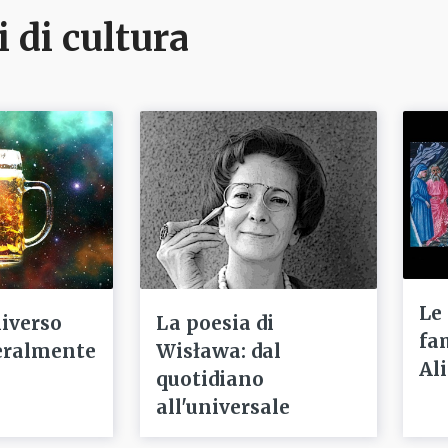
i di cultura
Le
niverso
La poesia di
fa
eralmente
Wisława: dal
Ali
quotidiano
all'universale