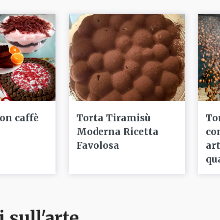
con caffè
Torta Tiramisù
To
Moderna Ricetta
co
Favolosa
ar
qu
i sull'arte