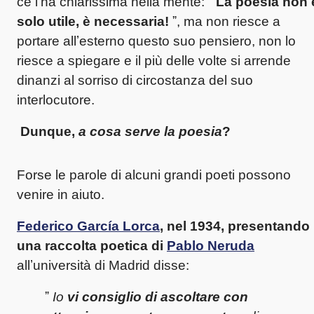
ce lʼha chiarissima nella mente: ˮ
La poesia non 
solo utile, è necessaria!
ˮ, ma non riesce a
portare allʼesterno questo suo pensiero, non lo
riesce a spiegare e il più delle volte si arrende
dinanzi al sorriso di circostanza del suo
interlocutore.
Dunque,
a cosa serve la poesia
?
Forse le parole di alcuni grandi poeti possono
venire in aiuto.
Federico García Lorca
, nel 1934, presentando
una raccolta poetica di
Pablo Neruda
allʼuniversità di Madrid disse:
ˮ
Io
vi consiglio di ascoltare con