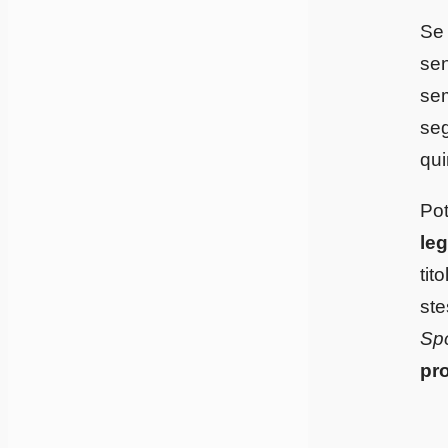
Se 
sen
sem
se
qui
Pot
leg
tit
ste
Sp
pro