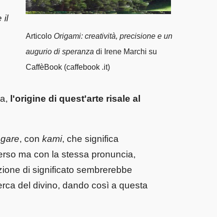
 il
Articolo
Origami: creatività, precisione e un
augurio di speranza
di Irene Marchi su
CaffèBook (caffebook .it)
na,
l'origine di quest'arte risale al
egare
, con
kami
, che significa
rso ma con la stessa pronuncia,
ione di significato sembrerebbe
ricerca del divino, dando così a questa