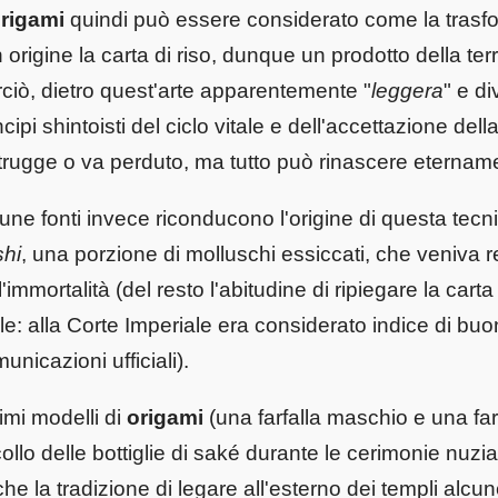
origami
quindi può essere considerato come la trasfo
n origine la carta di riso, dunque un prodotto della ter
ciò, dietro quest'arte apparentemente "
leggera
" e d
ncipi shintoisti del ciclo vitale e dell'accettazione del
trugge o va perduto, ma tutto può rinascere eternam
une fonti invece riconducono l'origine di questa tecni
shi
, una porzione di molluschi essiccati, che veniva
l'immortalità (del resto l'abitudine di ripiegare la car
ile: alla Corte Imperiale era considerato indice di bu
unicazioni ufficiali).
rimi modelli di
origami
(una farfalla maschio e una farf
collo delle bottiglie di saké durante le cerimonie nuzi
he la tradizione di legare all'esterno dei templi alcun