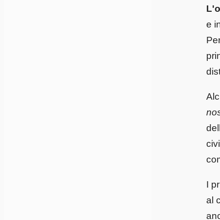
L'
e i
Per
pri
dis
Alc
no
del
civ
com
I p
al 
anc