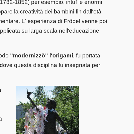
1782-1852) per esempio, intuì le enormi
re la creatività dei bambini fin dall'età
ementare.
L' esperienza di Fröbel venne poi
applicata su larga scala nell'educazione
modo
"modernizzò" l'origami
, fu portata
dove questa disciplina fu insegnata per
a
a