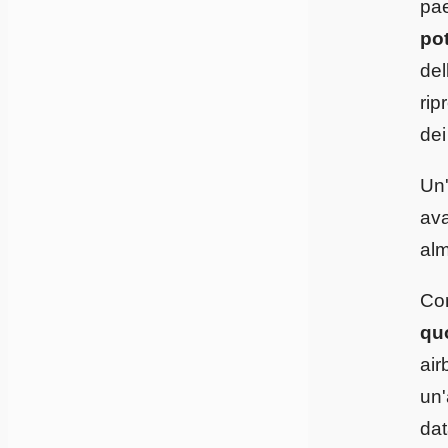
pae
pot
del
rip
dei
Un'
ava
alm
Con
qu
air
un'
dat