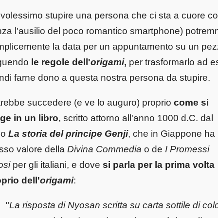
volessimo stupire una persona che ci sta a cuore con
za l'ausilio del poco romantico smartphone) potrem
plicemente la data per un appuntamento su un pezzo 
guendo
le regole dell'
origami
,
per trasformarlo ad e
ndi farne dono a questa nostra persona da stupire.
rebbe succedere (e ve lo auguro) proprio
come si
ge in un libro
, scritto attorno all'anno 1000 d.C. dal
olo
La storia del principe Genji
, che in Giappone ha 
sso valore della
Divina Commedia
o de
I Promessi
osi
per gli italiani, e dove
si parla per la prima volta
prio dell'
origami
:
"
La risposta di Nyosan scritta su carta sottile di col