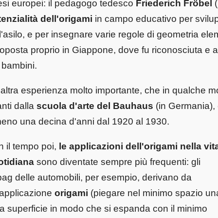
si europei: il pedagogo tedesco
Friederich Fröbel
(
enzialità dell'origami
in campo educativo per sviluppa
l'asilo, e per insegnare varie regole di geometria el
roposta proprio in Giappone, dove fu riconosciuta e 
 bambini.
altra esperienza molto importante, che in qualche 
nti dalla
scuola d'arte del Bauhaus
(in Germania), 
eno una decina d'anni dal 1920 al 1930.
 il tempo poi,
le applicazioni dell'origami nella vit
otidiana
sono diventate sempre più frequenti: gli
bag delle automobili, per esempio, derivano da
applicazione
origami
(piegare nel minimo spazio un
a superfi­cie in modo che si espanda con il minimo