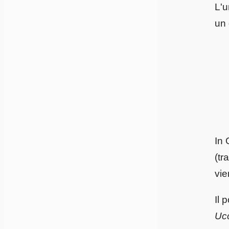
L'u
un
In 
(tr
vie
Il 
Ucc