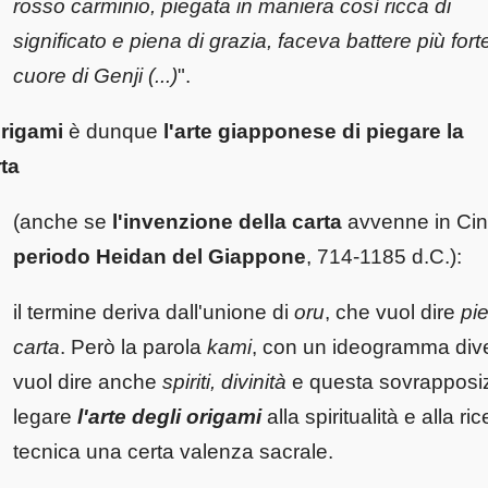
rosso carminio, piegata in maniera così ricca di
significato e piena di grazia, faceva battere più forte
cuore di Genji (...)
".
origami
è dunque
l'arte giapponese di piegare la
ta
(anche se
l'invenzione della carta
avvenne in Ci
periodo Heidan del Giappone
, 714-1185 d.C.):
il termine deriva dall'unione di
oru
, che vuol dire
pi
carta
. Però la parola
kami
, con un ideogramma dive
vuol dire anche
spiriti, divinità
e questa sovrapposiz
legare
l'arte degli origami
alla spiritualità e alla 
tecnica una certa valenza sacrale.