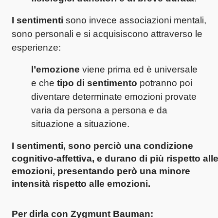
I sentimenti
sono invece associazioni mentali,
sono personali e si acquisiscono attraverso le
esperienze:
l’emozione
viene prima ed è universale
e che
tipo di sentimento
potranno poi
diventare determinate emozioni provate
varia da persona a persona e da
situazione a situazione.
I sentimenti
, sono perciò una condizione
cognitivo-affettiva, e
durano di più rispetto all
emozioni
, presentando però una
minore
intensità rispetto alle emozioni.
Per dirla con
Zygmunt Bauman
: