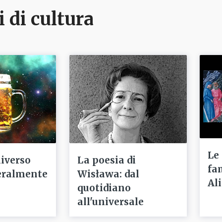
i di cultura
Le
niverso
La poesia di
fa
eralmente
Wisława: dal
Ali
quotidiano
all'universale