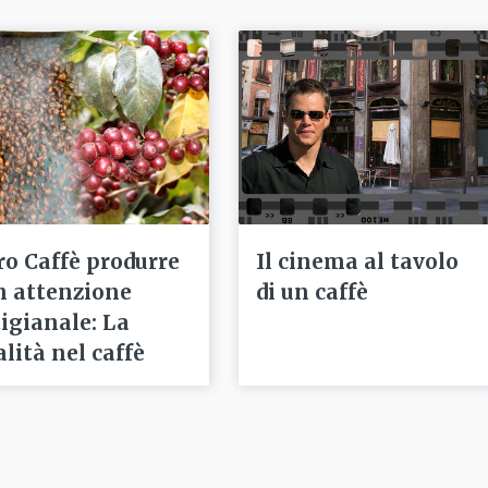
ro Caffè produrre
Il cinema al tavolo
n attenzione
di un caffè
tigianale: La
alità nel caffè