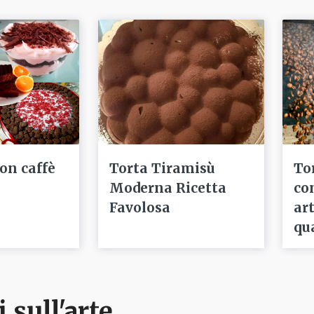
con caffè
Torta Tiramisù
To
Moderna Ricetta
co
Favolosa
ar
qu
i sull'arte