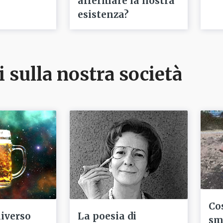
affermare la nostra
esistenza?
i sulla nostra società
Co
niverso
La poesia di
sm