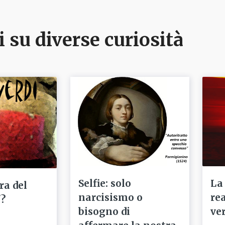
i su diverse curiosità
Selfie: solo
La
ra del
narcisismo o
re
'?
bisogno di
ve