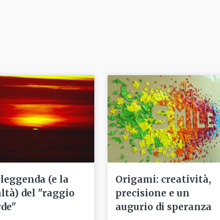
 leggenda (e la
Origami: creatività,
altà) del "raggio
precisione e un
rde"
augurio di speranza