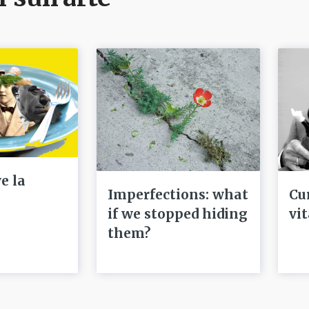
e la
Imperfections: what
Cu
if we stopped hiding
vi
them?