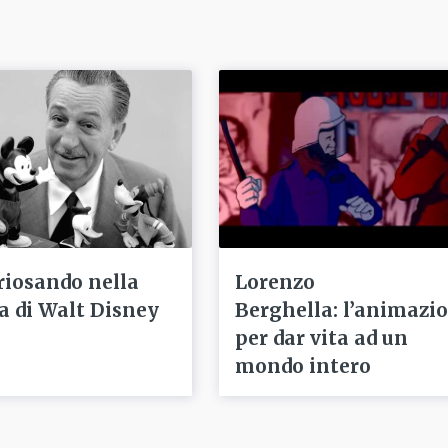
riosando nella
Lorenzo
ta di Walt Disney
Berghella: l’animazi
per dar vita ad un
mondo intero