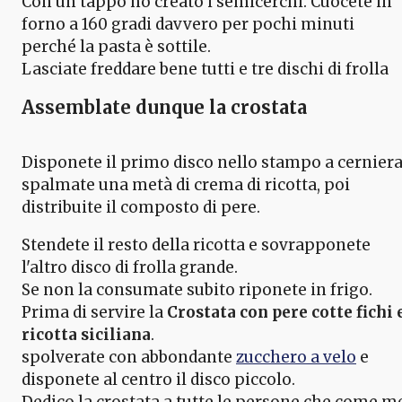
Con un tappo ho creato i semicerchi. Cuocete in
forno a 160 gradi davvero per pochi minuti
perché la pasta è sottile.
Lasciate freddare bene tutti e tre dischi di frolla
Assemblate dunque la crostata
Disponete il primo disco nello stampo a cernier
spalmate una metà di crema di ricotta, poi
distribuite il composto di pere.
Stendete il resto della ricotta e sovrapponete
l'altro disco di frolla grande.
Se non la consumate subito riponete in frigo.
Prima di servire la
Crostata con pere cotte fichi 
ricotta siciliana
.
spolverate con abbondante
zucchero a velo
e
disponete al centro il disco piccolo.
Dedico la crostata a tutte le persone che come m