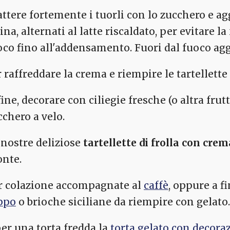
attere fortemente i tuorli con lo zucchero e a
ina, alternati al latte riscaldato, per evitare 
oco fino all'addensamento. Fuori dal fuoco ag
 raffreddare la crema e riempire le tartellette d
ine, decorare con ciliegie fresche (o altra frut
cchero a velo.
 nostre deliziose
tartellette di frolla con crem
onte.
r colazione accompagnate al
caffè
, oppure a f
ppo
o brioche siciliane da riempire con gelato.
per una torta fredda la
torta gelato con decoraz