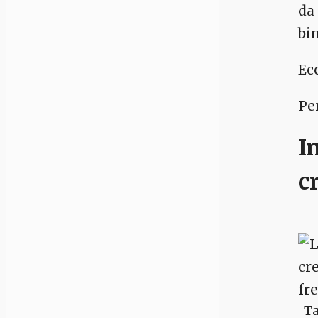
da
bi
Ecc
Per
I
c
Ta