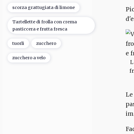
scorza grattugiata di limone
Pic
d'e
Tartellette di frolla con crema
pasticcera e frutta fresca
tuorli
zucchero
zucchero a velo
L
f
L
pa
im
Fa