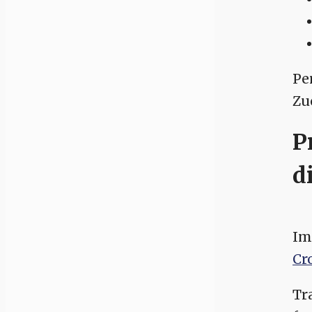
Pe
Zu
P
d
Im
Cr
Tr