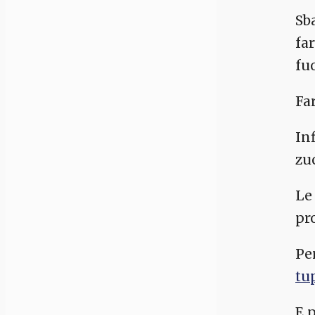
Sb
far
fu
Far
Inf
zu
Le
pr
Pe
tu
E 