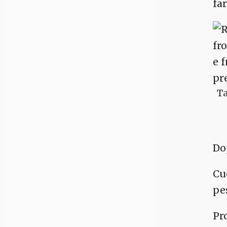
fa
Ta
Do
Cu
pes
Pr