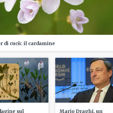
r di cucù: il cardamine
dagine sul
Mario Draghi, un