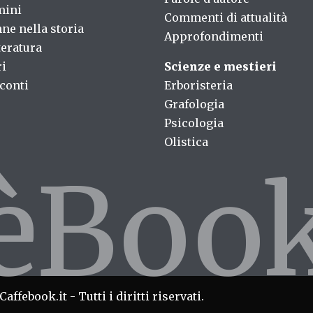
mini
Commenti di attualità
ne nella storia
Approfondimenti
teratura
ri
Scienze e mestieri
conti
Erboristeria
Grafologia
Psicologia
Olistica
fèBoo
affebook.it - Tutti i diritti riservati.