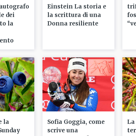
'autografo
Einstein La storia e
tri
e dei
la scrittura di una
fos
to la
Donna resiliente
“ve
ento
e la
Sofia Goggia, come
La
Sunday
scrive una
ter