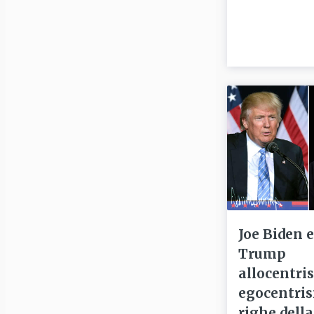
Joe Biden 
Trump
allocentri
egocentris
righe della