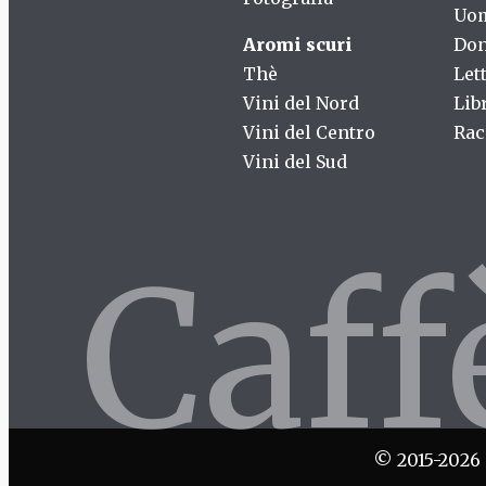
Uo
Aromi scuri
Don
Thè
Let
Vini del Nord
Lib
Vini del Centro
Rac
Vini del Sud
Caf
© 2015-2026 C