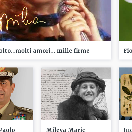
olto…molti amori… mille firme
Fio
Paolo
Mileva Maric
In