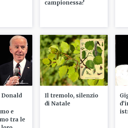
campionessa?
e Donald
Il tremolo, silenzio
Gig
di Natale
d’
smo e
is
mo tra le
 loro