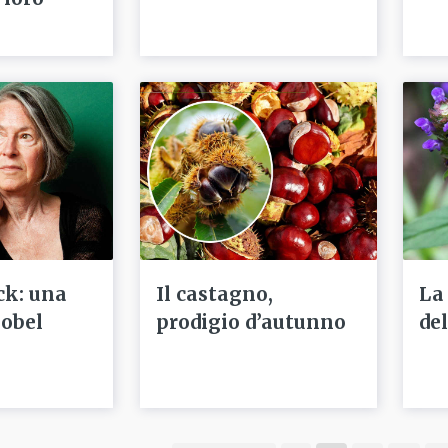
ck: una
Il castagno,
La
Nobel
prodigio d’autunno
de