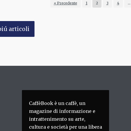
« Precedente
1
2
3
4
…
iú articoli
CaffèBook è un caffè, un
magazine di informazione e
intrattenimento su arte,
cultura e società per una libera