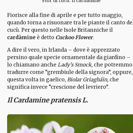
Fior di cucù: il cardamine
Fiorisce alla fine di aprile e per tutto maggio,
quando torna a risuonare tra le piante il canto de
cucù. Per questo nelle Isole Britanniche il
cardàmine
è detto
Cuckoo Flower
.
A dire il vero, in Irlanda – dove è apprezzato
persino quale specie ornamentale da giardino –
lo chiamano anche
Lady’s Smock
, che potremmo
tradurre come “grembiule della signora”, oppure,
questa volta in gaelico,
Biolar Griagháin,
che
significa invece “crescione del levriero”.
Il Cardamine pratensis L.