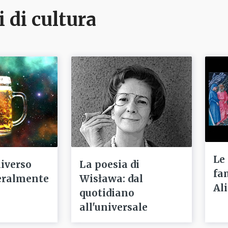
i di cultura
Le
niverso
La poesia di
fa
eralmente
Wisława: dal
Ali
quotidiano
all'universale