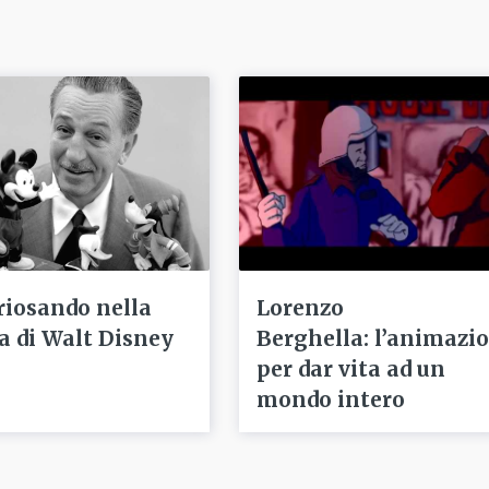
riosando nella
Lorenzo
ta di Walt Disney
Berghella: l’animazi
per dar vita ad un
mondo intero