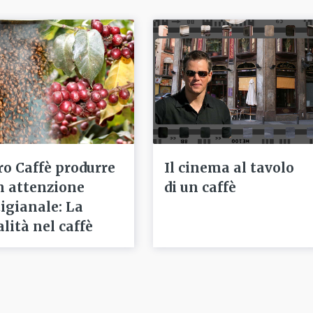
ro Caffè produrre
Il cinema al tavolo
n attenzione
di un caffè
tigianale: La
alità nel caffè