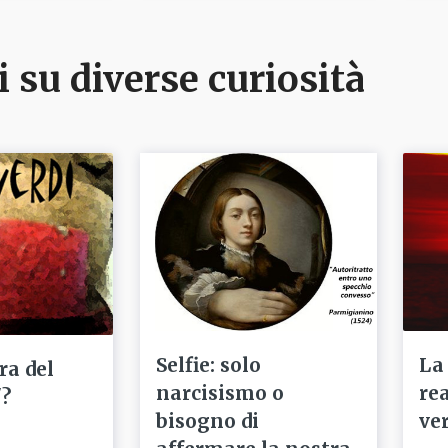
i su diverse curiosità
Selfie: solo
La
ra del
narcisismo o
re
'?
bisogno di
ve