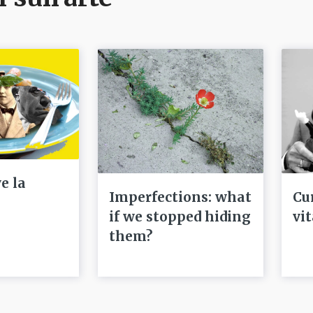
e la
Imperfections: what
Cu
if we stopped hiding
vi
them?