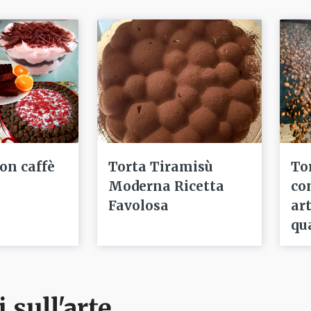
con caffè
Torta Tiramisù
To
Moderna Ricetta
co
Favolosa
ar
qu
i sull'arte