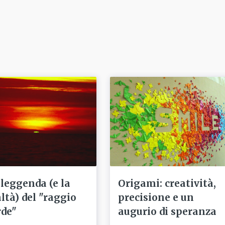
 leggenda (e la
Origami: creatività,
altà) del "raggio
precisione e un
rde"
augurio di speranza