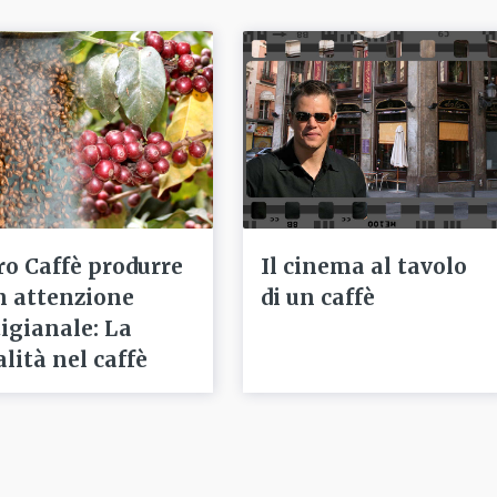
ro Caffè produrre
Il cinema al tavolo
n attenzione
di un caffè
tigianale: La
alità nel caffè