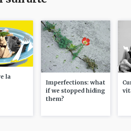
e la
Imperfections: what
Cu
if we stopped hiding
vi
them?