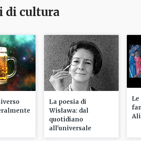
i di cultura
Le
niverso
La poesia di
fa
eralmente
Wisława: dal
Ali
quotidiano
all'universale