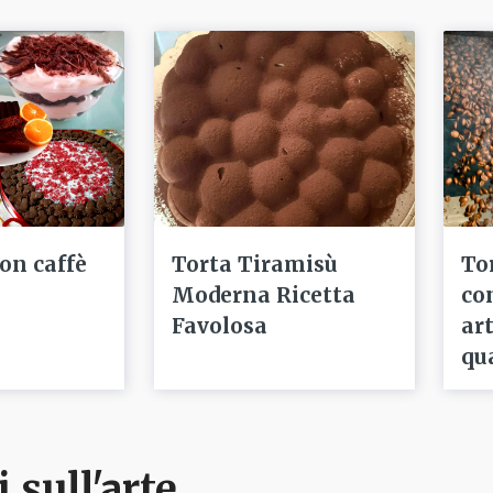
con caffè
Torta Tiramisù
To
Moderna Ricetta
co
Favolosa
ar
qu
i sull'arte