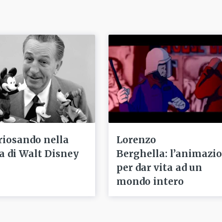
riosando nella
Lorenzo
ta di Walt Disney
Berghella: l’animazi
per dar vita ad un
mondo intero