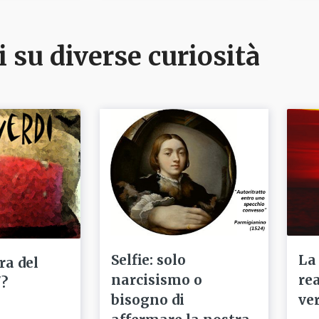
i su diverse curiosità
Selfie: solo
La
ra del
narcisismo o
re
'?
bisogno di
ve