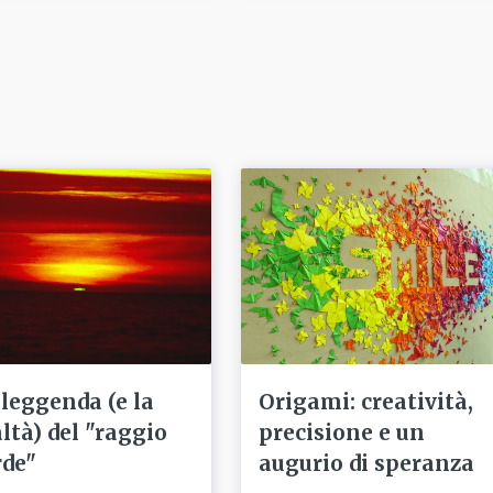
 leggenda (e la
Origami: creatività,
altà) del "raggio
precisione e un
rde"
augurio di speranza