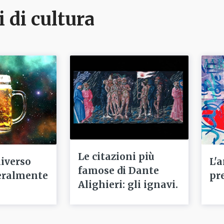
i di cultura
Le citazioni più
niverso
L'
famose di Dante
eralmente
pr
Alighieri: gli ignavi.