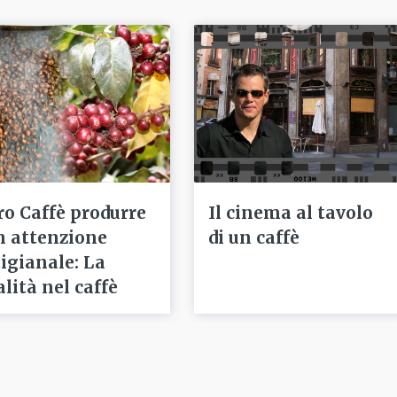
ro Caffè produrre
Il cinema al tavolo
n attenzione
di un caffè
tigianale: La
alità nel caffè