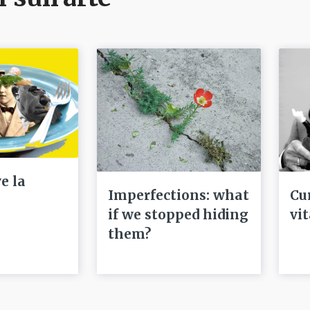
e la
Imperfections: what
Cu
if we stopped hiding
vi
them?