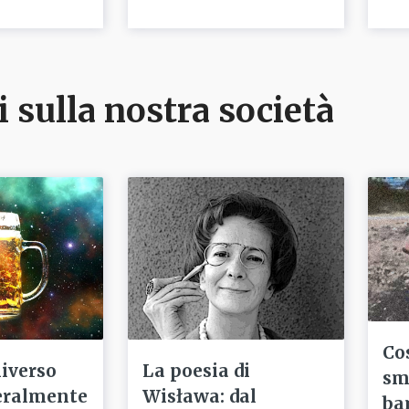
i sulla nostra società
Co
niverso
La poesia di
sm
eralmente
Wisława: dal
ba