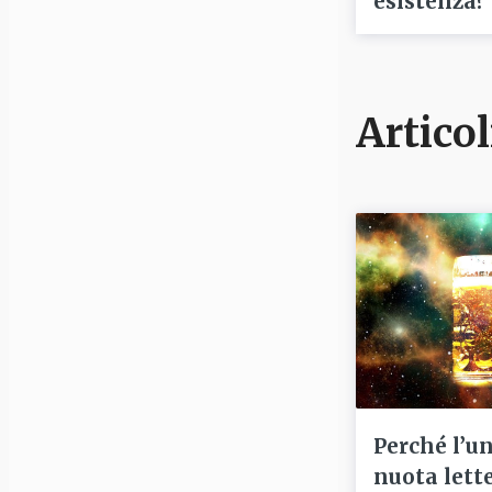
esistenza?
Articol
Perché l’u
nuota lett