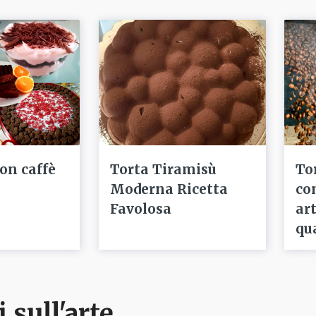
con caffè
Torta Tiramisù
To
Moderna Ricetta
co
Favolosa
ar
qu
i sull'arte