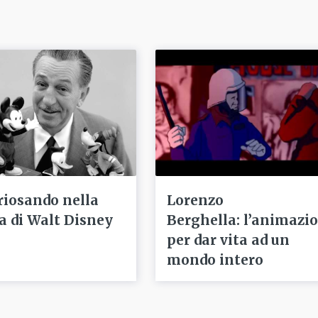
riosando nella
Lorenzo
ta di Walt Disney
Berghella: l’animazi
per dar vita ad un
mondo intero