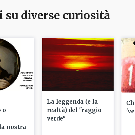
i su diverse curiosità
La leggenda (e la
Ch
 o
realtà) del "raggio
've
verde"
la nostra