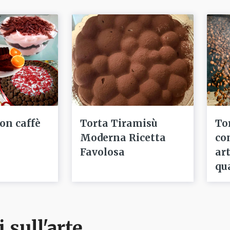
con caffè
Torta Tiramisù
To
Moderna Ricetta
co
Favolosa
ar
qu
i sull'arte