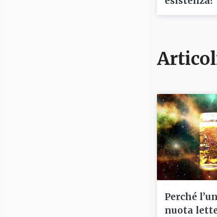
esistenza?
Articol
Perché l’u
nuota lett