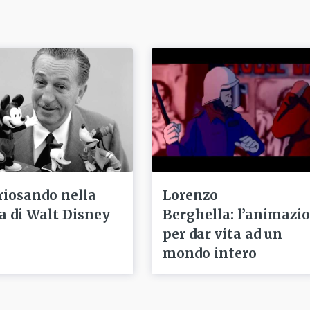
riosando nella
Lorenzo
ta di Walt Disney
Berghella: l’animazi
per dar vita ad un
mondo intero