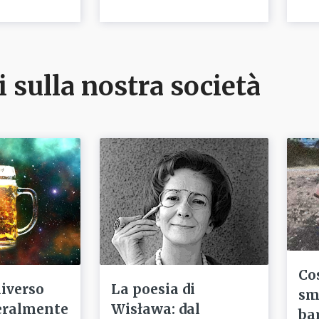
i sulla nostra società
Co
niverso
La poesia di
sm
eralmente
Wisława: dal
ba