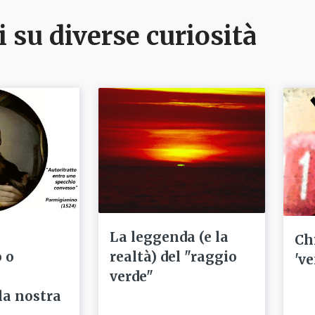
i su diverse curiosità
La leggenda (e la
Ch
 o
realtà) del "raggio
've
verde"
la nostra