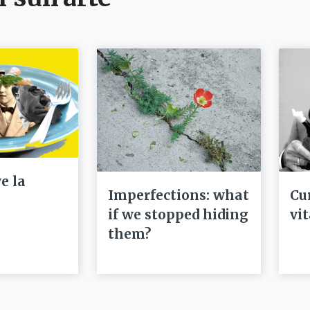
e la
Imperfections: what
Cu
if we stopped hiding
vi
them?