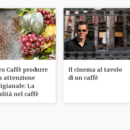
ro Caffè produrre
Il cinema al tavolo
n attenzione
di un caffè
tigianale: La
alità nel caffè