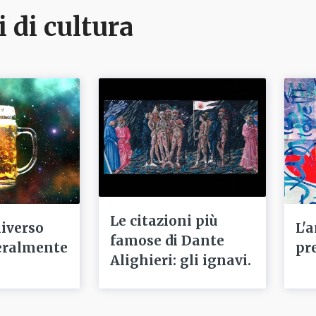
i di cultura
Le citazioni più
niverso
L'
famose di Dante
eralmente
pr
Alighieri: gli ignavi.