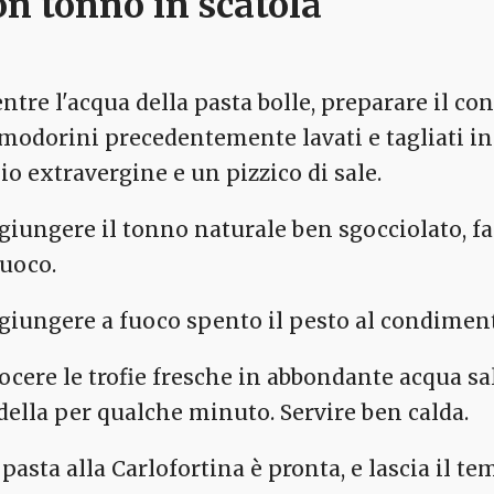
on tonno in scatola
ntre l'acqua della pasta bolle, preparare il c
modorini precedentemente lavati e tagliati in
lio extravergine e un pizzico di sale.
giungere il tonno naturale ben sgocciolato, f
fuoco.
giungere a fuoco spento il pesto al condimen
ocere le trofie fresche in abbondante acqua sala
della per qualche minuto. Servire ben calda.
 pasta alla Carlofortina è pronta, e lascia il t