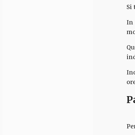
Si
In
mo
Que
in
In
or
P
Pe