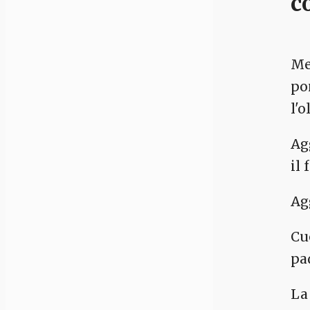
c
Me
po
l'o
Ag
il 
Ag
Cu
pa
La