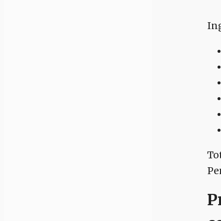
In
To
Pe
P