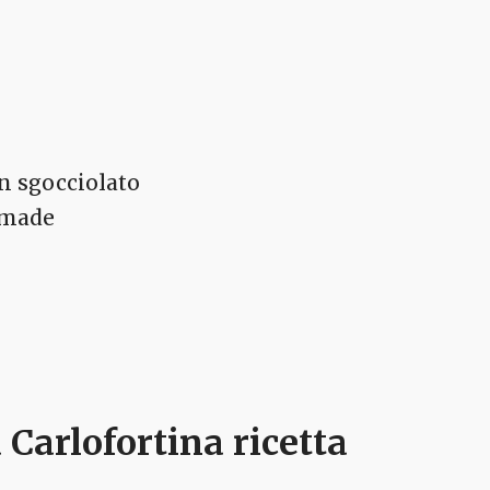
en sgocciolato
e made
 Carlofortina ricetta