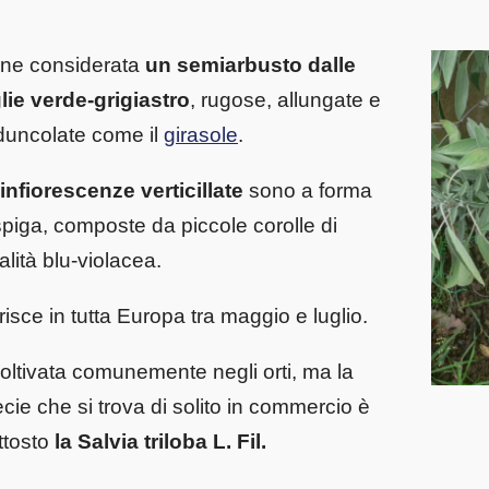
ene considerata
un semiarbusto dalle
lie verde-grigiastro
, rugose, allungate e
duncolate come il
girasole
.
infiorescenze verticillate
sono a forma
spiga, composte da piccole corolle di
alità blu-violacea.
risce in tutta Europa tra maggio e luglio.
oltivata comunemente negli orti, ma la
cie che si trova di solito in commercio è
ttosto
la Salvia triloba L. Fil.