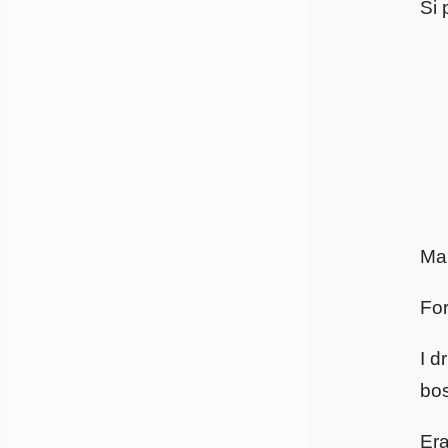
Si 
M
For
I d
bos
Er