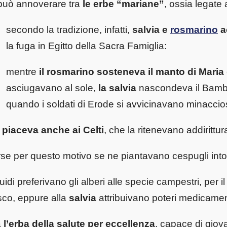
può annoverare tra
le erbe “mariane”
, ossia legate
secondo la tradizione, infatti,
salvia e
rosmarino
a
la fuga in Egitto della Sacra Famiglia:
mentre
il rosmarino sosteneva il manto di Maria
asciugavano al sole,
la salvia
nascondeva il Bambin
quando i soldati di Erode si avvicinavano minaccios
a
piaceva anche ai Celti
, che la ritenevano addirittu
se per questo motivo se ne piantavano cespugli intorn
ruidi preferivano gli alberi alle specie campestri, per i
co, eppure alla
salvia
attribuivano poteri medicamen
a
l’erba della salute per eccellenza
, capace di giov