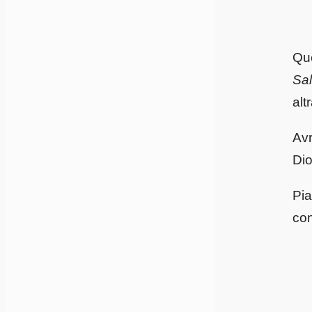
Que
Sal
alt
Avr
Dio
Pia
con