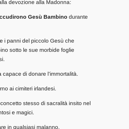
 alla devozione alla Madonna:
ccudirono Gesù Bambino
durante
e i panni del piccolo Gesù che
o sotto le sue morbide foglie
i.
ra capace di donare l’immortalità.
o ai cimiteri irlandesi.
l concetto stesso di sacralità insito nel
tosi e magici.
are in qualsiasi malanno.