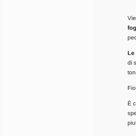
Vi
fog
pe
Le 
di 
ton
Fio
È c
spe
piu