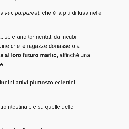
lis var. purpurea
), che è la più diffusa nelle
, se erano tormentati da incubi
tudine che le ragazze donassero a
ia al loro futuro marito
, affinché una
e.
ncipi attivi
piuttosto eclettici,
rointestinale e su quelle delle