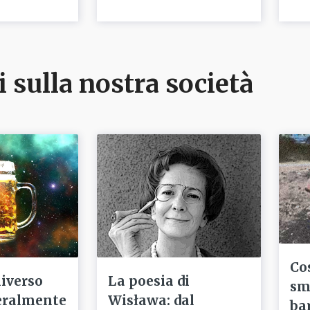
i sulla nostra società
Co
niverso
La poesia di
sm
eralmente
Wisława: dal
ba