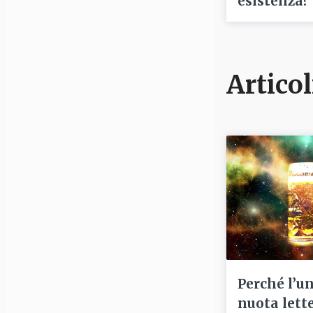
esistenza?
Articol
Perché l’u
nuota lett