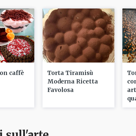
con caffè
Torta Tiramisù
To
Moderna Ricetta
co
Favolosa
ar
qu
i sull'arte