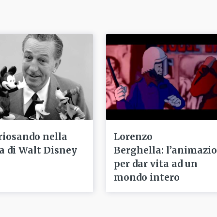
riosando nella
Lorenzo
ta di Walt Disney
Berghella: l’animazi
per dar vita ad un
mondo intero