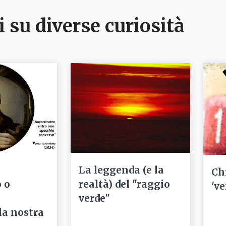
i su diverse curiosità
La leggenda (e la
Ch
 o
realtà) del "raggio
've
verde"
la nostra