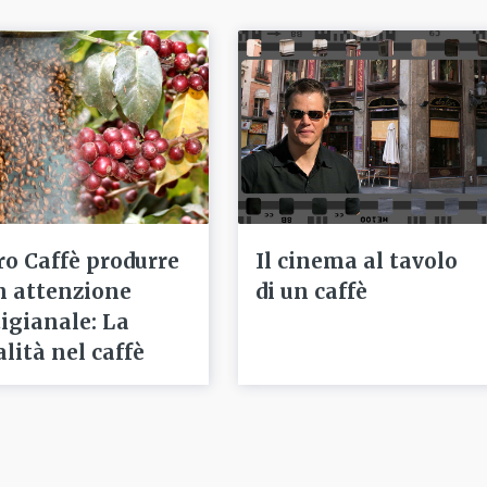
ro Caffè produrre
Il cinema al tavolo
n attenzione
di un caffè
tigianale: La
alità nel caffè