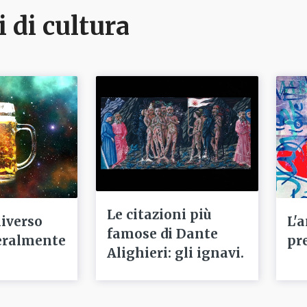
i di cultura
Le citazioni più
niverso
L'
famose di Dante
eralmente
pr
Alighieri: gli ignavi.