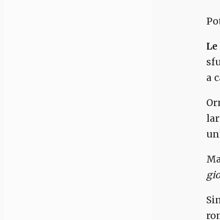
Po
Le
sf
a 
Or
la
un
Ma
gi
Si
ro