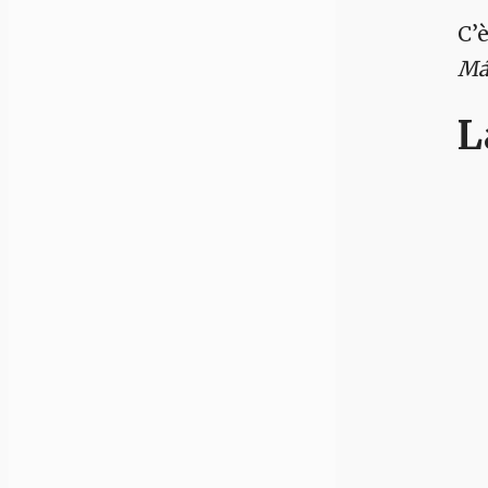
C’
Mái
L