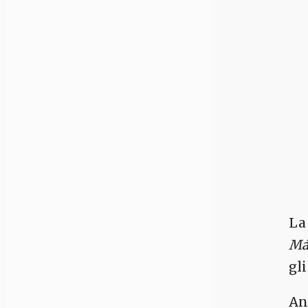
La
Má
gl
An