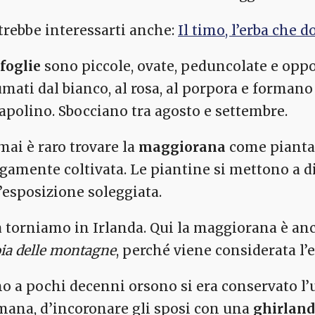
trebbe interessarti anche:
Il timo, l’erba che 
 foglie
sono piccole, ovate, peduncolate e oppos
umati dal bianco, al rosa, al porpora e formano 
capolino. Sbocciano tra agosto e settembre.
mai è raro trovare la
maggiorana
come pianta 
rgamente coltivata. Le piantine si mettono a d
’esposizione soleggiata.
 torniamo in Irlanda. Qui la maggiorana è anc
oia delle montagne
, perché viene considerata l’er
no a pochi decenni orsono si era conservato l’u
mana, d’incoronare gli sposi con una
ghirland