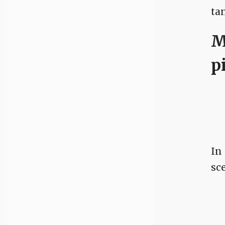
ta
M
p
In
sce