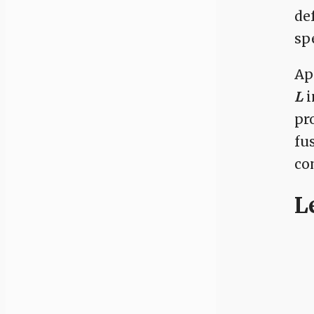
de
spe
Ap
L
i
pr
fu
com
L