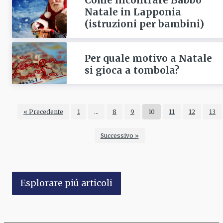
Come incontrare Babbo
Natale in Lapponia
(istruzioni per bambini)
Per quale motivo a Natale
si gioca a tombola?
« Precedente
1
…
8
9
10
11
12
13
Successivo »
Esplorare piú articoli