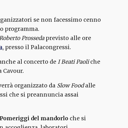
rganizzatori se non facessimo cenno
imo programma.
 Roberto Prosseda
previsto alle ore
a
, presso il Palacongressi.
anche al concerto de
I Beati Paoli
che
a Cavour.
verrà organizzato da
Slow Food
alle
essi che si preannuncia assai
Pomeriggi del mandorlo
che si
n accoglienza, laboratori