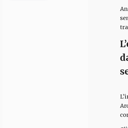
An
se
tr
L
d
s
L’
Ar
co