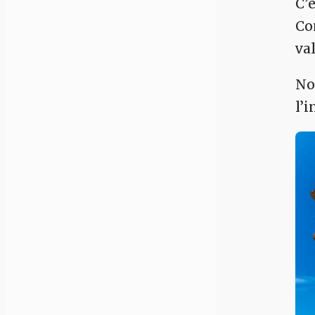
C’
Co
va
No
l’