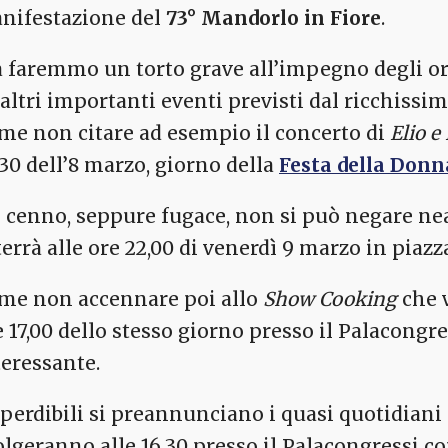
nifestazione del
73° Mandorlo in Fiore
.
 faremmo un torto grave all’impegno degli o
 altri importanti eventi previsti dal ricchiss
me non citare ad esempio il concerto di
Elio e
,30 dell’8 marzo, giorno della
Festa della Donn
 cenno, seppure fugace, non si può negare ne
terrà alle ore 22,00 di venerdì 9 marzo in piazz
me non accennare poi allo
Show Cooking
che 
e 17,00 dello stesso giorno presso il Palacongr
teressante.
perdibili si preannunciano i quasi quotidiani
olgeranno alle 16,30 presso il Palacongressi co