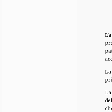
L’
pre
pa
ac
La
pri
La
de
ch