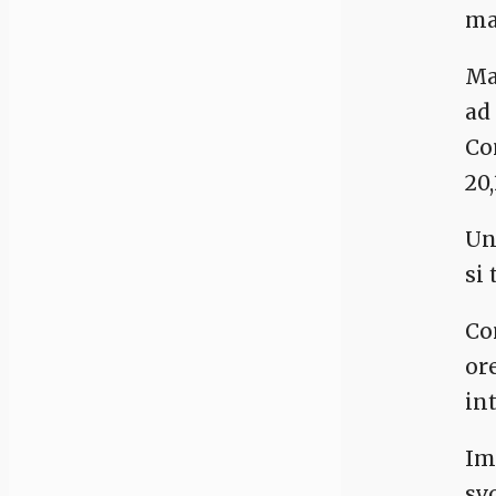
ma
Ma
ad
Co
20
Un
si 
Co
or
in
Im
sv