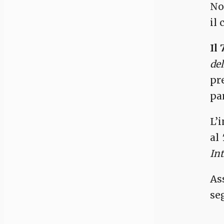
No
il 
Il
de
pr
pa
L’
al
Int
As
se