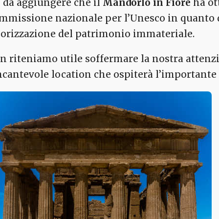
è da aggiungere che il
Mandorlo in Fiore
ha ott
mmissione nazionale per l’Unesco in quanto d
lorizzazione del patrimonio immateriale.
n riteniamo utile soffermare la nostra attenz
incantevole location che ospiterà l’importante