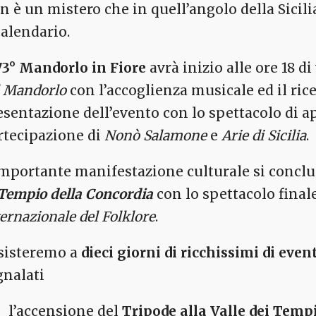
n è un mistero che in quell’angolo della Sicil
calendario.
 73° Mandorlo in Fiore
avrà inizio alle ore 18 d
l Mandorlo
con l’accoglienza musicale ed il ri
esentazione dell’evento con lo spettacolo di ap
rtecipazione di
Nonò Salamone
e
Arie di Sicilia
.
importante manifestazione culturale si conclu
Tempio della Concordia
con lo spettacolo final
ernazionale del Folklore
.
sisteremo a
dieci giorni di ricchissimi di even
gnalati
l’accensione del
Tripode alla Valle dei Tempi