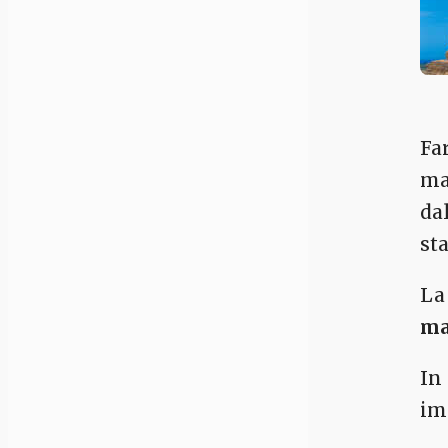
Fa
ma
da
st
La
ma
In
im