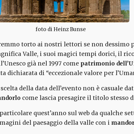
foto di Heinz Bunse
remmo torto ai nostri lettori se non dessimo 
gnifica Valle, i suoi magici tempi dorici, il 
ll’Unesco già nel 1997 come
patrimonio dell’
ata dichiarata di “eccezionale valore per l’Uman
 scelta della data dell’evento non è casuale da
ndorlo
come lascia presagire il titolo stesso 
 particolare quest’anno sul web da qualche s
magini del paesaggio della valle con i
mandorl