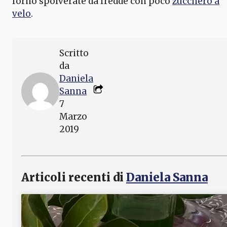
forno spolverate da fredde con poco
zucchero a
velo
.
Scritto
da
Daniela
Sanna
7
Marzo
2019
Articoli recenti di
Daniela Sanna