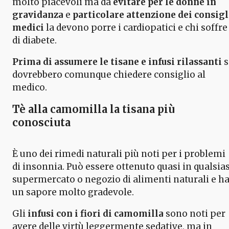
molto piacevoli ma da
evitare per le donne in
gravidanza
e
particolare attenzione dei consigl
medici
la devono porre i cardiopatici e chi soffre
di diabete.
Prima di assumere le tisane e infusi rilassanti
s
dovrebbero comunque chiedere consiglio al
medico.
Tè alla camomilla la tisana più
conosciuta
È uno dei rimedi naturali più noti per i problemi
di insonnia. Può essere ottenuto quasi in qualsias
supermercato o negozio di alimenti naturali e h
un sapore molto gradevole.
Gli
infusi con i fiori di camomilla
sono noti per
avere delle virtù leggermente sedative, ma in