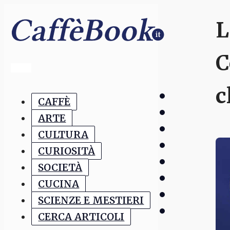
L
C
c
CAFFÈ
ARTE
CULTURA
CURIOSITÀ
SOCIETÀ
CUCINA
SCIENZE E MESTIERI
CERCA ARTICOLI