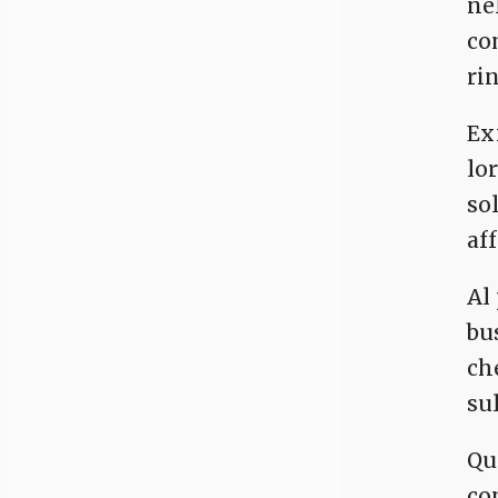
ne
co
ri
Ex
lo
so
af
Al
bu
ch
su
Qu
co