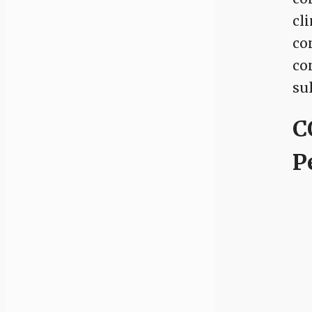
cl
co
co
su
C
P