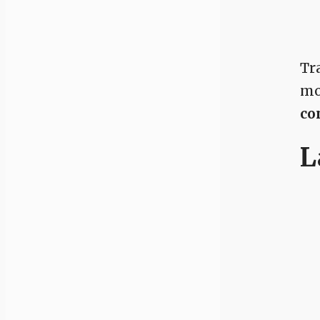
Tr
mo
co
L