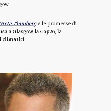
sgow
Greta Thunberg
e le promesse di
clusa a Glasgow la
Cop26
, la
 climatici
.