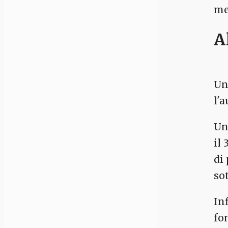
me
A
Un
l'
Un
il
di
so
In
fo