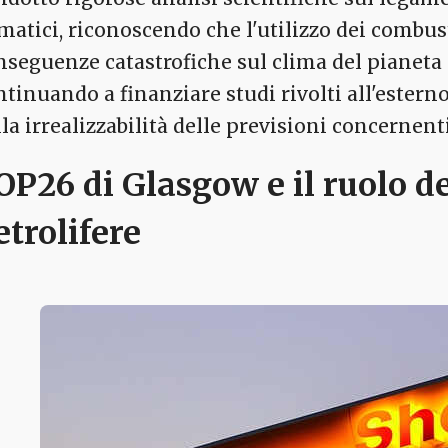
imatici, riconoscendo che l'utilizzo dei combust
nseguenze catastrofiche sul clima del pianeta s
ntinuando a finanziare studi rivolti all'esterno
lla irrealizzabilità delle previsioni concernent
OP26 di Glasgow e il ruolo 
etrolifere