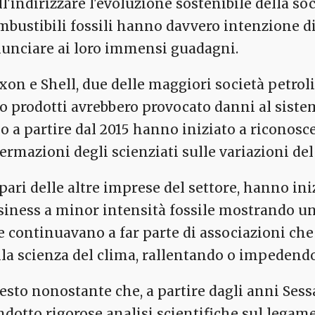
ll'indirizzare l'evoluzione sostenibile della so
mbustibili fossili hanno davvero intenzione d
nunciare ai loro immensi guadagni.
xon e Shell, due delle maggiori società petrol
ro prodotti avrebbero provocato danni al sist
lo a partire dal 2015 hanno iniziato a riconosc
fermazioni degli scienziati sulle variazioni del
 pari delle altre imprese del settore, hanno ini
siness a minor intensità fossile mostrando 
e continuavano a far parte di associazioni ch
lla scienza del clima, rallentando o impedend
esto nonostante che, a partire dagli anni Sessan
ndotto rigorose analisi scientifiche sul legame