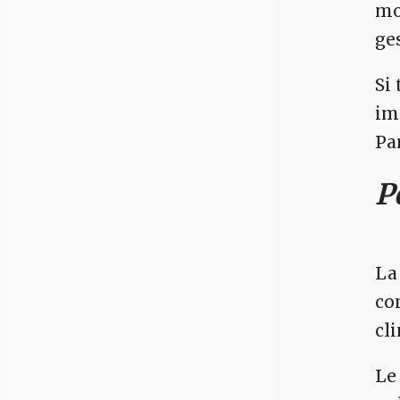
mo
ges
Si
im
Par
P
La
co
cli
Le