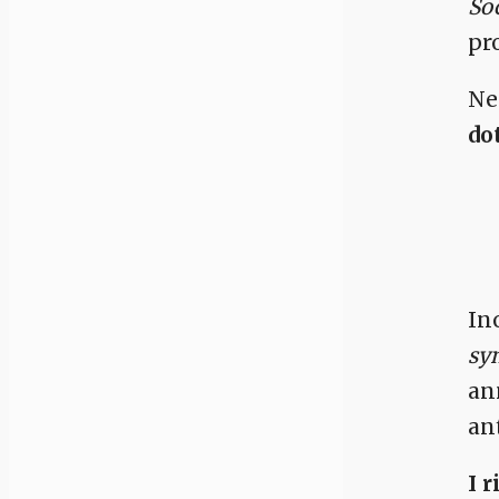
So
pr
Ne
dot
In
sy
an
an
I 