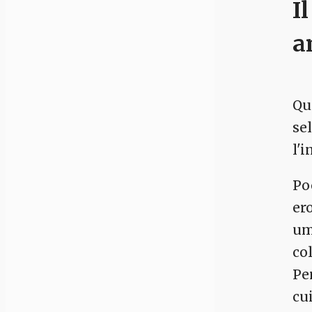
I
a
Qu
se
l'
Po
er
um
co
Pe
cui