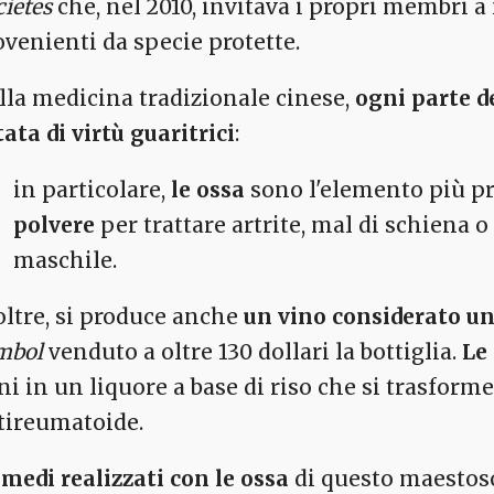
cietes
che, nel 2010, invitava i propri membri a
ovenienti da specie protette.
lla medicina tradizionale cinese,
ogni parte de
ata di virtù guaritrici
:
in particolare,
le ossa
sono l'elemento più p
polvere
per trattare artrite, mal di schiena 
maschile.
oltre, si produce anche
un vino considerato un
mbol
venduto a oltre 130 dollari la bottiglia.
Le
ni in un liquore a base di riso che si trasforme
tireumatoide.
rimedi realizzati con le ossa
di questo maestoso