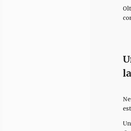
Ol
co
U
la
Ne
es
Un