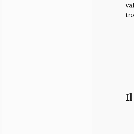
val
tro
I