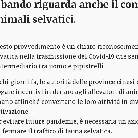
l bando riguarda anche
il co
nimali selvatici
.
esto provvedimento è un chiaro riconosciment
lvatica nella trasmissione del Covid-19 che se
intermediario tra uomo e pipistrelli.
chi giorni fa, le autorità delle province cines
ogare incentivi in denaro agli allevatori di an
ano affinché convertano le loro attività in div
ltivazione.
r evitare future pandemie, è necessaria un'azi
 fermare il traffico di fauna selvatica.