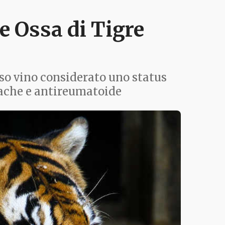
le Ossa di Tigre
oso vino considerato uno status
siache e antireumatoide