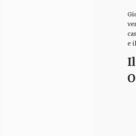
Gi
ve
cas
e 
I
O