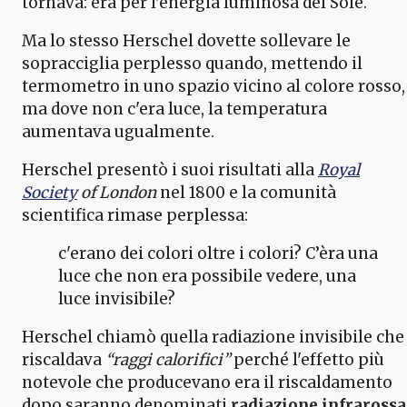
tornava: era per l'energia luminosa del Sole.
Ma lo stesso Herschel dovette sollevare le
sopracciglia perplesso quando, mettendo il
termometro in uno spazio vicino al colore rosso,
ma dove non c'era luce, la temperatura
aumentava ugualmente.
Herschel presentò i suoi risultati alla
Royal
Society
of London
nel 1800 e la comunità
scientifica rimase perplessa:
c'erano dei colori oltre i colori? C’èra una
luce che non era possibile vedere, una
luce invisibile?
Herschel chiamò quella radiazione invisibile che
riscaldava
“raggi calorifici”
perché l'effetto più
notevole che producevano era il riscaldamento
dopo saranno denominati
radiazione infrarossa