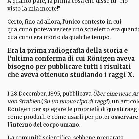
A quanto pare, la prima cosa che disse fu "Ho
visto la mia morte!"
Certo, fino ad allora, l'unico contesto in cui
qualcuno poteva vedere uno scheletro era quand
qualcuno era morto da qualche tempo.
Era
la prima radiografia della storia
e
l'ultima conferma di cui Röntgen aveva
bisogno per pubblicare tutti i risultati
che aveva ottenuto studiando i raggi X.
I 28 December, 1895, pubblicava
Über eine neue Ar
von Strahlen
(
Su un nuovo tipo di raggi
), un artico
Röntgen per spiegare le proprietà di questi raggi
come produrli e come usarli per poter
osservare
l'interno del corpo umano.
La comunità scientifica, sebbene preparata