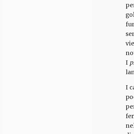
pe
gol
fu
sen
vi
no
I
p
lan
I c
po
pe
fer
ne