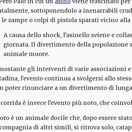
 Pero Palo in cui un
asino
viene trascinato per 
utalmente, sottoponendolo a inenarrabili cru
 le zampe o colpi di pistola sparati vicino alla 
A causa dello shock, l’asinello sviene e colla
giornata. Il divertimento della popolazione 
animale muore.
nostante gli interventi di varie associazioni e
ttadina, l'evento continua a svolgersi allo ste
n poter rinunciare a un divertimento di lunga
 corrida è invece l'evento più noto, che coinvo
 toro è un animale docile che, dopo essere stat
 compagnia di altri simili, si ritrova solo, cat