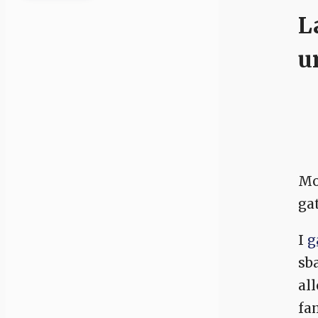
L
u
Mol
ga
I
g
sb
al
fa