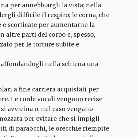
ina per annebbiargli la vista; nella
rgli difficile il respiro; le corna, che
 e scorticate per aumentarne la
in altre parti del corpo e, spesso,
zato per le torture subite e
o affondandogli nella schiena una
plari a fine carriera acquistati per
ture. Le corde vocali vengono recise
o si avvicina o, nel caso vengano
 mozzata per evitare che si impigli
ti di paraocchi, le orecchie riempite