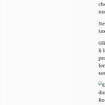
ch
nu
Ne
tax
Gli
li
pr
lo
sos
du
Ro