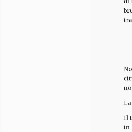
di
br
tra
No
ci
no
La
Il
in