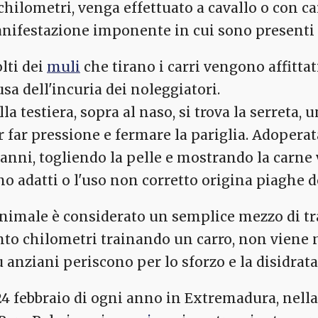
 chilometri, venga effettuato a cavallo o con c
nifestazione imponente in cui sono presenti p
lti dei
muli
che tirano i carri vengono affitta
usa dell'incuria dei noleggiatori.
la testiera, sopra al naso, si trova la serreta, 
r far pressione e fermare la pariglia. Adopera
danni, togliendo la pelle e mostrando la carne 
no adatti o l'uso non corretto origina piaghe d
animale è considerato un semplice mezzo di t
nto chilometri trainando un carro, non viene 
ù anziani periscono per lo sforzo e la disidrat
24 febbraio di ogni anno in Extremadura, nella c