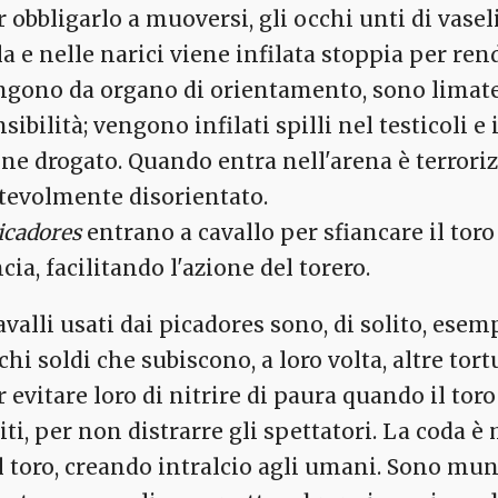
r obbligarlo a muoversi, gli occhi unti di vasel
a e nelle narici viene infilata stoppia per rende
ngono da organo di orientamento, sono limate
sibilità; vengono infilati spilli nel testicoli e 
ene drogato. Quando entra nell'arena è terroriz
tevolmente disorientato.
icadores
entrano a cavallo per sfiancare il tor
cia, facilitando l'azione del torero.
avalli usati dai picadores sono, di solito, esem
chi soldi che subiscono, a loro volta, altre tor
r evitare loro di nitrire di paura quando il tor
iti, per non distrarre gli spettatori. La coda è
l toro, creando intralcio agli umani. Sono muni