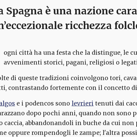
a Spagna
è una nazione cara
n’eccezionale
ricchezza folcl
ogni città ha una festa che la distingue, le c
avvenimenti storici, pagani, religiosi o legati
te di queste tradizioni coinvolgono tori, cavall
tti, contrastando fortemente con il concetto d
algos
e i podencos sono
levrieri
tenuti dai cacc
arazzano dopo pochi anni, quando non sono pi
lo caccia, abbandonandoli in buche da cui non 
me oppure rompendogli le zampe; l'altra possibi