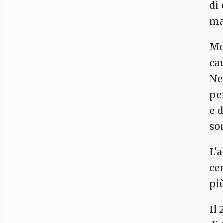
di
ma
Mo
ca
Nel
pe
e 
so
L'
ce
pi
Il 