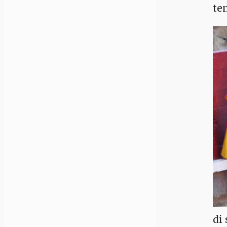
te
di