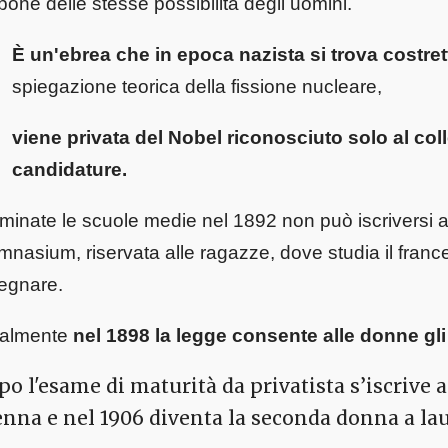
pone delle stesse possibilità degli uomini.
È un'ebrea che in epoca nazista si trova costret
spiegazione teorica della fissione nucleare,
viene privata del Nobel riconosciuto solo al co
candidature.
minate le scuole medie nel 1892 non può iscriversi 
nasium, riservata alle ragazze, dove studia il france
egnare.
nalmente
nel 1898 la legge consente alle donne gli 
o l'esame di maturità da privatista s’iscrive a 
enna e nel 1906 diventa la seconda donna a lau