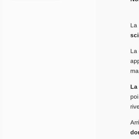
La 
sc
La 
app
man
La 
poi
riv
Arr
do