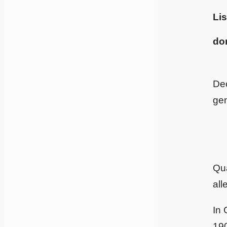
Lis
do
Dec
gen
Qu
all
In 
19