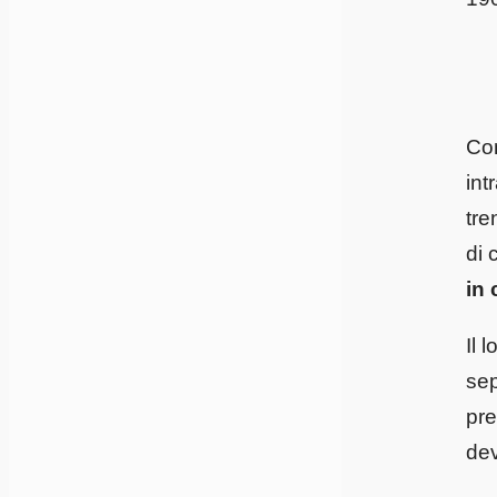
Co
int
tre
di 
in 
Il 
sep
pre
dev