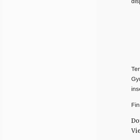
dis
Ter
Gym
ins
Fi
Dop
Vi