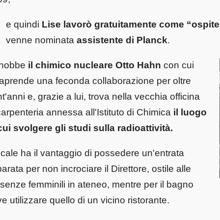
e quindi
Lise lavorò gratuitamente come “ospit
venne nominata
assistente di Planck
.
nobbe
il chimico nucleare Otto Hahn
con cui
raprende una feconda collaborazione per oltre
nt'anni e, grazie a lui, trova nella vecchia officina
carpenteria annessa all'Istituto di Chimica
il luogo
cui svolgere gli studi sulla radioattività.
locale ha il vantaggio di possedere un'entrata
arata per non incrociare il Direttore, ostile alle
senze femminili in ateneo, mentre per il bagno
e utilizzare quello di un vicino ristorante.