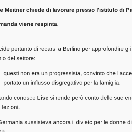
e Meitner chiede di lavorare presso
l'istituto di P
manda viene respinta.
ide pertanto di recarsi a Berlino per approfondire g
io del settore:
questi non era un progressista, convinto che l'acc
portato un influsso disgregativo per la famiglia.
ando conosce
Lise
si rende però conto delle sue e
e lezioni.
Germania sussisteva ancora il divieto per le donne di
09,