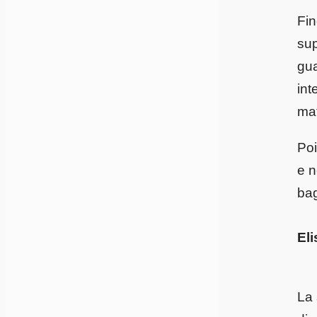
Fin
sup
gua
int
mat
Poi
e n
bag
Eli
La 