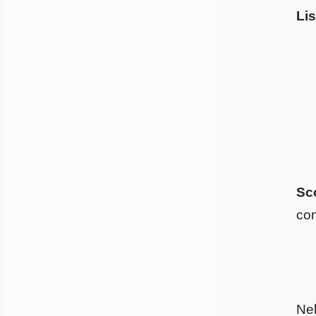
Lis
Sco
con
Nel