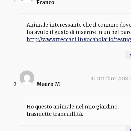
Franco
Animale interessante che il comune dove
ha avuto il gusto di inserire in un bel par
http://www.treccani.it/vocabolario/testu
R
31 Ottobre 2018 a
Mauro M
Ho questo animale nel mio giardino,
trasmette tranquillità.
R