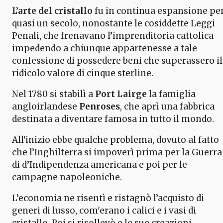
L’arte del cristallo
fu in continua espansione pe
quasi un secolo, nonostante le cosiddette Leggi
Penali, che frenavano l’imprenditoria cattolica
impedendo a chiunque appartenesse a tale
confessione di possedere beni che superassero il
ridicolo valore di cinque sterline.
Nel 1780 si stabilì a
Port Lairge
la famiglia
angloirlandese
Penroses
, che aprì una fabbrica
destinata a diventare famosa in tutto il mondo.
All'inizio ebbe qualche problema, dovuto al fatto
che l’Inghilterra si impoverì prima per la Guerra
di d’Indipendenza americana e poi per le
campagne napoleoniche.
L’economia ne risentì e ristagnò l’acquisto di
generi di lusso, com'erano i calici e i vasi di
cristallo. Poi si risollevò e le sue creazioni