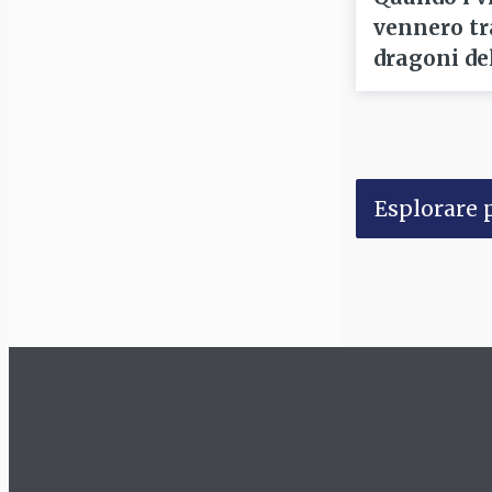
vennero tra 
dragoni de
Esplorare p