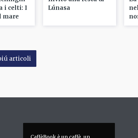
i celti: I
Lúnasa
ne
l mare
no
iú articoli
CaffèBook è un caffè, un