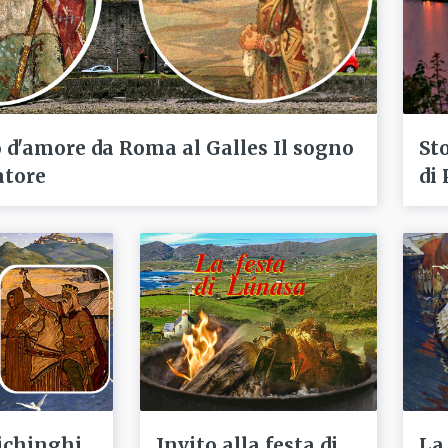
 d'amore da Roma al Galles Il sogno
Sto
atore
di
ichinghi
Invito alla festa di
La