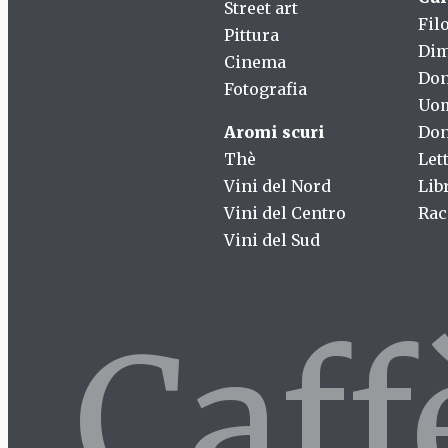
Street art
Fil
Pittura
Dim
Cinema
Do
Fotografia
Uo
Aromi scuri
Don
Thè
Let
Vini del Nord
Lib
Vini del Centro
Rac
Vini del Sud
Caf