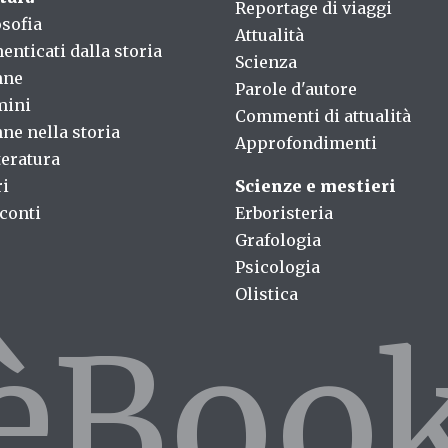
Reportage di viaggi
osofia
Attualità
enticati dalla storia
Scienza
nne
Parole d'autore
mini
Commenti di attualità
ne nella storia
Approfondimenti
teratura
ri
Scienze e mestieri
conti
Erboristeria
Grafologia
Psicologia
Olistica
fèBoo