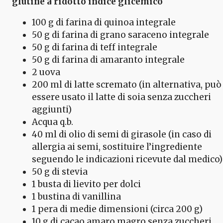
glutine a ridotto indice glicemico
100 g di farina di quinoa integrale
50 g di farina di grano saraceno integrale
50 g di farina di teff integrale
50 g di farina di amaranto integrale
2 uova
200 ml di latte scremato (in alternativa, può
essere usato il latte di soia senza zuccheri
aggiunti)
Acqua q.b.
40 ml di olio di semi di girasole (in caso di
allergia ai semi, sostituire l’ingrediente
seguendo le indicazioni ricevute dal medico)
50 g di stevia
1 busta di lievito per dolci
1 bustina di vanillina
1 pera di medie dimensioni (circa 200 g)
10 g di cacao amaro magro senza zuccheri