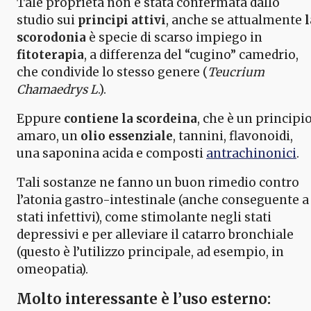
Tale proprietà non è stata confermata dallo
studio sui
principi attivi
, anche se attualmente
l
scorodonia
è specie di scarso impiego in
fitoterapia
, a differenza del “cugino” camedrio,
che condivide lo stesso genere (
Teucrium
Chamaedrys L
.).
Eppure
contiene
la scordeina
, che è un principi
amaro, un
olio essenziale
, tannini, flavonoidi,
una saponina acida e composti
antrachinonici
.
Tali sostanze ne fanno un buon rimedio contro
l’atonia gastro-intestinale (anche conseguente a
stati infettivi), come stimolante negli stati
depressivi e per alleviare il catarro bronchiale
(questo è l’utilizzo principale, ad esempio, in
omeopatia).
Molto interessante è l’uso esterno: