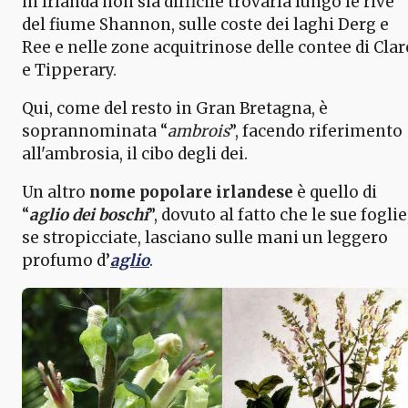
in Irlanda non sia difficile trovarla lungo le rive
del fiume Shannon, sulle coste dei laghi Derg e
Ree e nelle zone acquitrinose delle contee di Clar
e Tipperary.
Qui, come del resto in Gran Bretagna, è
soprannominata “
ambrois
”, facendo riferimento
all'ambrosia, il cibo degli dei.
Un altro
nome popolare irlandese
è quello di
“
aglio dei boschi
”, dovuto al fatto che le sue foglie
se stropicciate, lasciano sulle mani un leggero
profumo d’
aglio
.