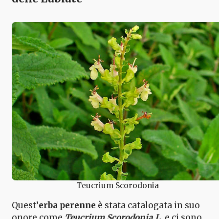
Teucrium Scorodonia
Quest’
erba perenne
è stata catalogata in suo
onore come
Teucrium Scorodonia L.
e ci sono