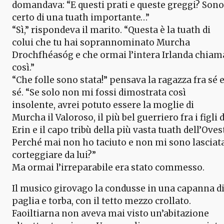
domandava: “E questi prati e queste greggi? Sono
certo di una tuath importante…”
“Sì,” rispondeva il marito. “Questa è la tuath di
colui che tu hai soprannominato Murcha
Drochfhéasóg e che ormai l’intera Irlanda chiam
così.”
“Che folle sono stata!” pensava la ragazza fra sé 
sé. “Se solo non mi fossi dimostrata così
insolente, avrei potuto essere la moglie di
Murcha il Valoroso, il più bel guerriero fra i figli d
Erin e il capo tribù della più vasta tuath dell’Ovest
Perché mai non ho taciuto e non mi sono lasciat
corteggiare da lui?”
Ma ormai l’irreparabile era stato commesso.
Il musico girovago la condusse in una capanna d
paglia e torba, con il tetto mezzo crollato.
Faoiltiarna non aveva mai visto un’abitazione