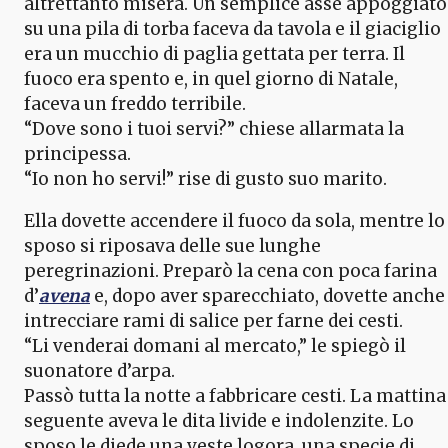
altrettanto misera. Un semplice asse appoggiato
su una pila di torba faceva da tavola e il giaciglio
era un mucchio di paglia gettata per terra. Il
fuoco era spento e, in quel giorno di Natale,
faceva un freddo terribile.
“Dove sono i tuoi servi?” chiese allarmata la
principessa.
“Io non ho servi!” rise di gusto suo marito.
Ella dovette accendere il fuoco da sola, mentre lo
sposo si riposava delle sue lunghe
peregrinazioni. Preparò la cena con poca farina
d’
avena
e, dopo aver sparecchiato, dovette anche
intrecciare rami di salice per farne dei cesti.
“Li venderai domani al mercato,” le spiegò il
suonatore d’arpa.
Passò tutta la notte a fabbricare cesti. La mattina
seguente aveva le dita livide e indolenzite. Lo
sposo le diede una veste logora, una specie di