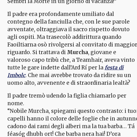
Sembri la Morte in un giorno di vacanza!”
Il padre era profondamente umiliato dal
contegno della fanciulla che, con le sue parole
avventate, oltraggiava il sacro rispetto dovuto
agli ospiti. Ma trasecolò addirittura quando
Faoiltiarna osò rivolgersi al convitato di maggio
riguardo. Si trattava di
Murcha
, giovane e
valoroso capo tribù che, a Teamhair, aveva vinto
tutte le gare indette dall’Ard Rí per la
festa di
Imbolc
. Che mai avrebbe trovato da ridire su un
uomo alto, avvenente e di straordinaria lealtà?
Il padre tremò udendo la figlia chiamarlo per
nome.
“Nobile Murcha, spiegami questo contrasto: i tuo
capelli hanno il colore delle foglie che in autunn
cadono dai rami degli alberi ma la tua barba… Tá
féasóg dhubh ort! Che barba nera hai! D’ora