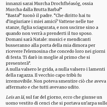
innanzi sarai Murcha Drochfhéasóg, ossia
Murcha dalla Brutta Barba!”
“Basta!” tuonò il padre. “Che diritto hai tu
d’ingiuriare i miei amici? Vattene nelle tue
stanze, figlia sciagurata, e non uscirne sino a
quando non verrà a prenderti il tuo sposo.
Domani sarà Natale: musici e mendicanti
busseranno alla porta della mia dimora per
ricevere l’elemosina che concedo loro nei giorni
di festa. Ti darò in moglie al primo che si
presenterà”.
A nulla valsero le grida, a nulla valsero i lamenti
della ragazza. Il vecchio capo tribù fu
irremovibile. Non poteva smentire ciò che aveva
affermato e che tutti avevano udito.
Leis an lá
, sul far del giorno, ecco che giunse un
uomo vestito di cenci che si portava un’arpa sull