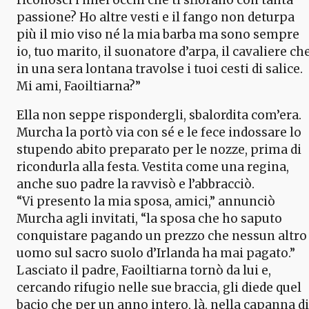
passione? Ho altre vesti e il fango non deturpa
più il mio viso né la mia barba ma sono sempre
io, tuo marito, il suonatore d’arpa, il cavaliere ch
in una sera lontana travolse i tuoi cesti di salice.
Mi ami, Faoiltiarna?”
Ella non seppe rispondergli, sbalordita com’era.
Murcha la portò via con sé e le fece indossare lo
stupendo abito preparato per le nozze, prima di
ricondurla alla festa. Vestita come una regina,
anche suo padre la ravvisò e l’abbracciò.
“Vi presento la mia sposa, amici,” annunciò
Murcha agli invitati, “la sposa che ho saputo
conquistare pagando un prezzo che nessun altro
uomo sul sacro suolo d’Irlanda ha mai pagato.”
Lasciato il padre, Faoiltiarna tornò da lui e,
cercando rifugio nelle sue braccia, gli diede quel
bacio che per un anno intero, là, nella capanna di