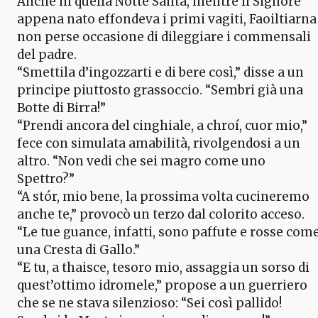
Anche in quella Notte Santa, mentre il Signore
appena nato effondeva i primi vagiti, Faoiltiarna
non perse occasione di dileggiare i commensali
del padre.
“Smettila d’ingozzarti e di bere così,” disse a un
principe piuttosto grassoccio. “Sembri già una
Botte di Birra!”
“Prendi ancora del cinghiale, a chroí, cuor mio,”
fece con simulata amabilità, rivolgendosi a un
altro. “Non vedi che sei magro come uno
Spettro?”
“A stór, mio bene, la prossima volta cucineremo
anche te,” provocò un terzo dal colorito acceso.
“Le tue guance, infatti, sono paffute e rosse com
una Cresta di Gallo.”
“E tu, a thaisce, tesoro mio, assaggia un sorso di
quest’ottimo idromele,” propose a un guerriero
che se ne stava silenzioso: “Sei così pallido!