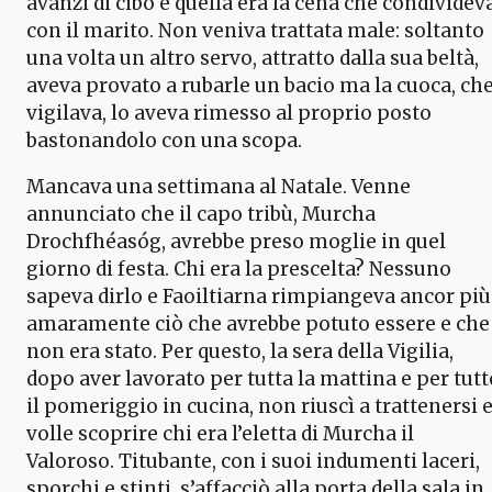
avanzi di cibo e quella era la cena che condividev
con il marito. Non veniva trattata male: soltanto
una volta un altro servo, attratto dalla sua beltà,
aveva provato a rubarle un bacio ma la cuoca, ch
vigilava, lo aveva rimesso al proprio posto
bastonandolo con una scopa.
Mancava una settimana al Natale. Venne
annunciato che il capo tribù, Murcha
Drochfhéasóg, avrebbe preso moglie in quel
giorno di festa. Chi era la prescelta? Nessuno
sapeva dirlo e Faoiltiarna rimpiangeva ancor più
amaramente ciò che avrebbe potuto essere e che
non era stato. Per questo, la sera della Vigilia,
dopo aver lavorato per tutta la mattina e per tutt
il pomeriggio in cucina, non riuscì a trattenersi 
volle scoprire chi era l’eletta di Murcha il
Valoroso. Titubante, con i suoi indumenti laceri,
sporchi e stinti, s’affacciò alla porta della sala in