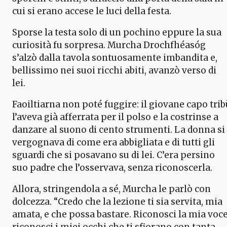
cui si erano accese le luci della festa.
Sporse la testa solo di un pochino eppure la sua
curiosità fu sorpresa. Murcha Drochfhéasóg
s’alzò dalla tavola sontuosamente imbandita e,
bellissimo nei suoi ricchi abiti, avanzò verso di
lei.
Faoiltiarna non poté fuggire: il giovane capo trib
l’aveva già afferrata per il polso e la costrinse a
danzare al suono di cento strumenti. La donna si
vergognava di come era abbigliata e di tutti gli
sguardi che si posavano su di lei. C’era persino
suo padre che l’osservava, senza riconoscerla.
Allora, stringendola a sé, Murcha le parlò con
dolcezza. “Credo che la lezione ti sia servita, mia
amata, e che possa bastare. Riconosci la mia voce
riconosci i miei occhi che ti sfiorano con tanta