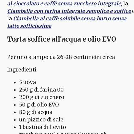
al cioccolato e caffè senza zucchero integrale
, la
Ciambella con farina integrale semplice e soffice
la
Ciambella al caffè solubile senza burro senza
latte sofficissima
.
Torta soffice all'acqua e olio EVO
Per uno stampo da 26-28 centimetri circa
Ingredienti
5 uova
250 g di farina 00
200 g di zucchero
50 g di olio EVO
80 g di acqua
un pizzico di sale
1 bustina di lievito