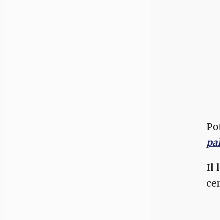
Po
pal
Il
ce