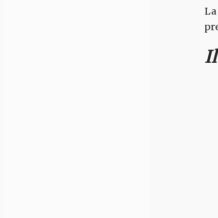
La 
pr
I