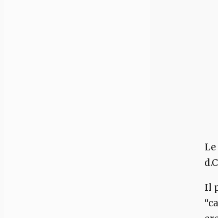
Le
d.
Il
“ca