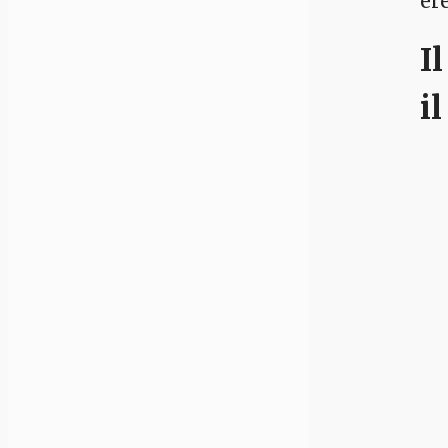
er
I
il