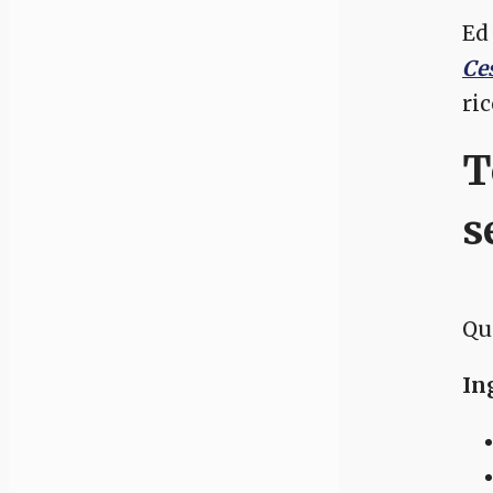
Ed
Ces
ri
T
s
Qu
In