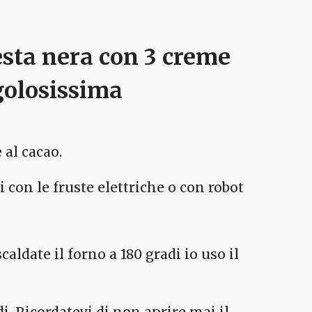
esta nera con 3 creme
 golosissima
 al cacao.
 con le fruste elettriche o con robot
aldate il forno a 180 gradi io uso il
di. Ricordatevi di non aprire mai il