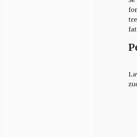
fo
tr
fa
P
La
zu