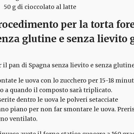
50 g di cioccolato al latte
rocedimento per la torta for
enza glutine e senza lievito
r il pan di Spagna senza lievito e senza glutine
ntate le uova con lo zucchero per 15-18 minuti
no a quando il composto sarà triplicato.
serite dentro le uova le polveri setacciate
ano piano per non far smontare le uova. Prerisc
rno ventilato.
 invece avete il forno statico cuocere a 160 gra