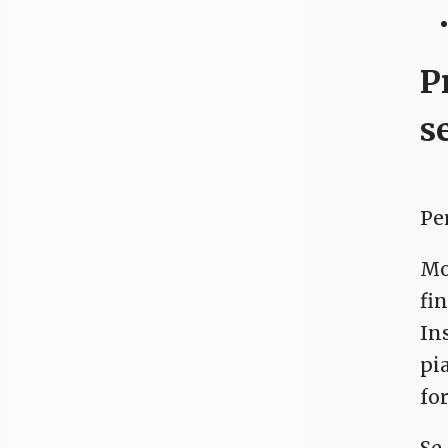
P
s
Pe
Mo
fi
In
pi
fo
Se