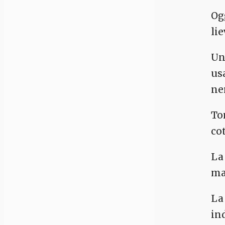
Og
li
Un
us
ne
To
co
La 
ma
La 
in