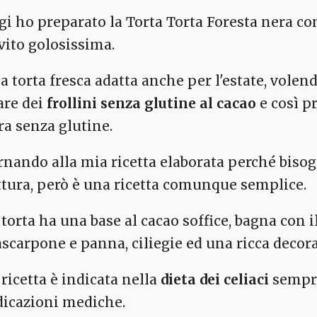
gi ho preparato la Torta Torta Foresta nera co
evito golosissima.
a torta fresca adatta anche per l'estate, volen
are dei
frollini senza glutine al cacao
e così p
ra senza glutine.
rnando alla mia ricetta elaborata perché biso
ttura, però è una ricetta comunque semplice.
torta ha una base al cacao soffice, bagna con il
scarpone e panna, ciliegie ed una ricca decora
ricetta è indicata nella
dieta dei celiaci
sempre
dicazioni mediche.