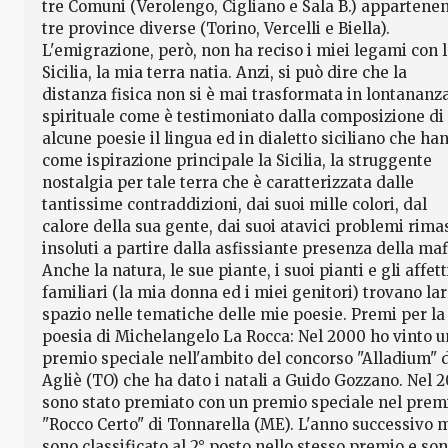
tre Comuni (Verolengo, Cigliano e Sala B.) appartenen
tre province diverse (Torino, Vercelli e Biella).
L'emigrazione, però, non ha reciso i miei legami con 
Sicilia, la mia terra natia. Anzi, si può dire che la
distanza fisica non si è mai trasformata in lontananz
spirituale come è testimoniato dalla composizione di
alcune poesie il lingua ed in dialetto siciliano che ha
come ispirazione principale la Sicilia, la struggente
nostalgia per tale terra che è caratterizzata dalle
tantissime contraddizioni, dai suoi mille colori, dal
calore della sua gente, dai suoi atavici problemi rima
insoluti a partire dalla asfissiante presenza della maf
Anche la natura, le sue piante, i suoi pianti e gli affett
familiari (la mia donna ed i miei genitori) trovano la
spazio nelle tematiche delle mie poesie. Premi per la
poesia di Michelangelo La Rocca: Nel 2000 ho vinto u
premio speciale nell'ambito del concorso "Alladium" 
Agliè (TO) che ha dato i natali a Guido Gozzano. Nel 
sono stato premiato con un premio speciale nel prem
"Rocco Certo" di Tonnarella (ME). L'anno successivo 
sono classificato al 2° posto nello stesso premio e so