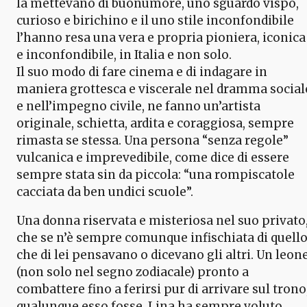
la mettevano di buonumore, uno sguardo vispo,
curioso e birichino e il uno stile inconfondibile
l’hanno resa una vera e propria pioniera, iconica
e inconfondibile, in Italia e non solo.
Il suo modo di fare cinema e di indagare in
maniera grottesca e viscerale nel dramma social
e nell’impegno civile, ne fanno un’artista
originale, schietta, ardita e coraggiosa, sempre
rimasta se stessa. Una persona “senza regole”
vulcanica e imprevedibile, come dice di essere
sempre stata sin da piccola: “una rompiscatole
cacciata da ben undici scuole”.
Una donna riservata e misteriosa nel suo privato
che se n’è sempre comunque infischiata di quell
che di lei pensavano o dicevano gli altri. Un leon
(non solo nel segno zodiacale) pronto a
combattere fino a ferirsi pur di arrivare sul trono
qualunque esso fosse. Lina ha sempre voluto