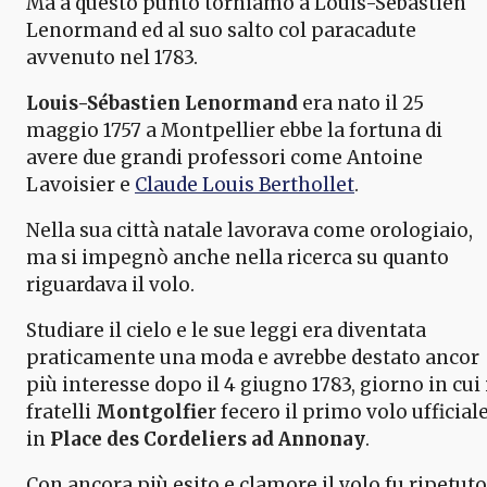
Ma a questo punto torniamo a Louis-Sébastien
Lenormand ed al suo salto col paracadute
avvenuto nel 1783.
Louis-Sébastien Lenormand
era nato il 25
maggio 1757 a Montpellier ebbe la fortuna di
avere due grandi professori come Antoine
Lavoisier e
Claude Louis Berthollet
.
Nella sua città natale lavorava come orologiaio,
ma si impegnò anche nella ricerca su quanto
riguardava il volo.
Studiare il cielo e le sue leggi era diventata
praticamente una moda e avrebbe destato ancor
più interesse dopo il 4 giugno 1783, giorno in cui 
fratelli
Montgolfie
r fecero il primo volo ufficial
in
Place des Cordeliers ad Annonay
.
Con ancora più esito e clamore il volo fu ripetuto