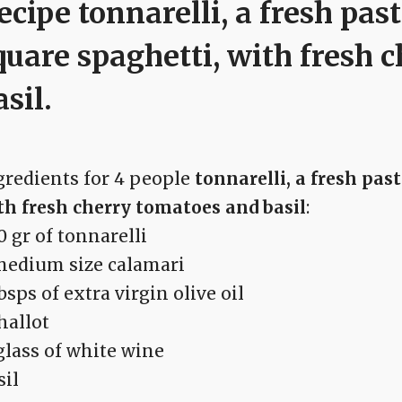
ecipe tonnarelli, a fresh past
quare spaghetti, with fresh 
asil
.
gredients for 4 people
tonnarelli, a fresh pas
th fresh cherry tomatoes and basil
:
0 gr of tonnarelli
medium size calamari
bsps of extra virgin olive oil
hallot
glass of white wine
sil