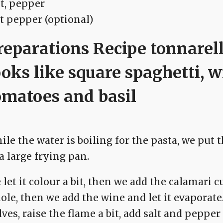
lt, pepper
t pepper (optional)
reparations
Recipe tonnarelli
ooks like square spaghetti, w
omatoes and basil
ile the water is boiling for the pasta, we put 
 a large frying pan.
 let it colour a bit, then we add the calamari c
ole, then we add the wine and let it evaporate
lves, raise the flame a bit, add salt and pepp