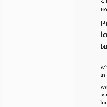
Sa
Ho
P
l
t
Wh
in
We
wh
ha