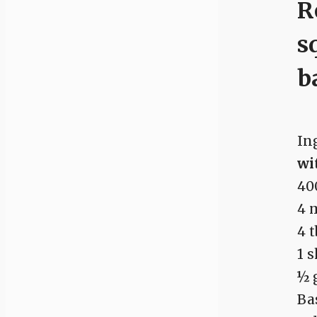
R
s
b
In
wi
40
4 
4 t
1 s
½ 
Ba