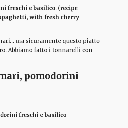
i freschi e basilico
. (
recipe
 spaghetti, with fresh cherry
mari… ma sicuramente questo piatto
o. Abbiamo fatto i tonnarelli con
amari, pomodorini
orini freschi e basilico