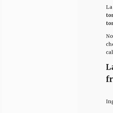
La
to
to
No
ch
ca
L
f
In