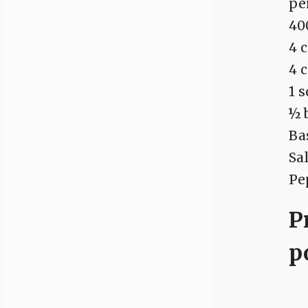
pe
40
4 
4 
1 
½ 
Ba
Sa
Pe
P
p