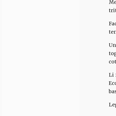
Me
tri
Fa
te
Un
to
co
Li
Ec
bas
Le