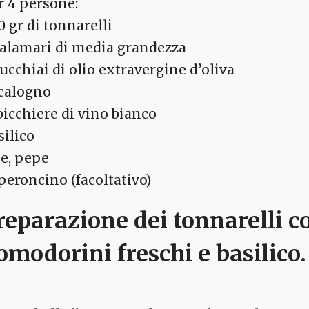
r 4 persone:
0 gr di tonnarelli
calamari di media grandezza
cucchiai di olio extravergine d’oliva
scalogno
bicchiere di vino bianco
silico
le, pepe
peroncino (facoltativo)
reparazione dei tonnarelli c
omodorini freschi e basilico.