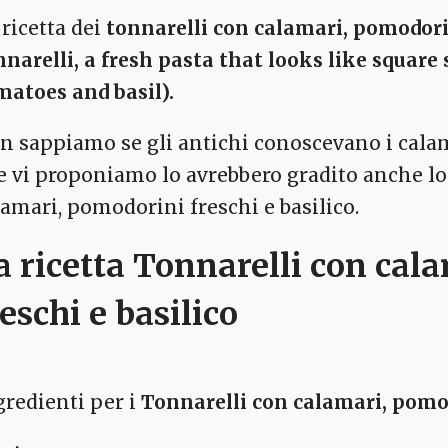
 ricetta dei
tonnarelli con calamari, pomodorin
nnarelli, a fresh pasta that looks like square
matoes and basil).
n sappiamo se gli antichi conoscevano i cala
e vi proponiamo lo avrebbero gradito anche lor
lamari, pomodorini freschi e basilico.
a ricetta Tonnarelli con cal
reschi e basilico
gredienti per i
Tonnarelli con calamari, pomod