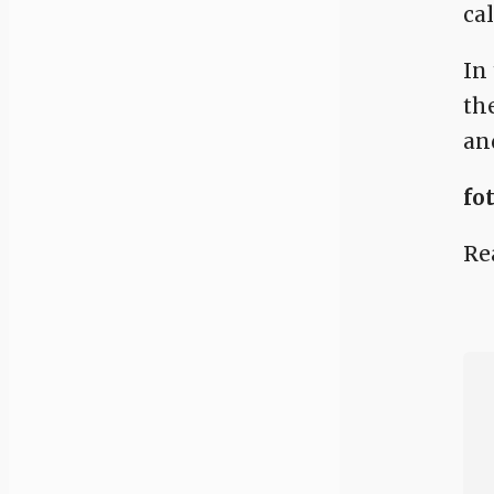
ca
In
th
an
fo
Re